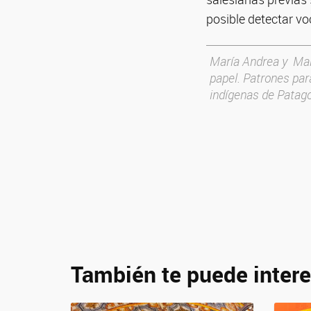
posible detectar vo
María Andrea y Mar
papel. Patrones par
indígenas de Patago
También te puede intere