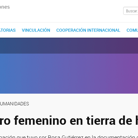
ones
TORIAS
VINCULACIÓN
COOPERACIÓN INTERNACIONAL
COMU
 HUMANIDADES
tro femenino en tierra d
ipación que tuvo sor Rosa Gutiérrez en la documentación 