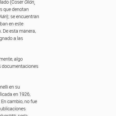
hilado (Coser
Olión
¸
as que denotan
Aán
); se encuentran
aban en este
). De esta manera,
ignado a las
emente, algo
ras documentaciones
elli en su
licada en 1926,
. En cambio, no fue
publicaciones
vestitti, sería