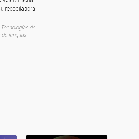
su recopiladora.
 Tecnologías de
s de lenguas