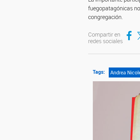
fuegopatagónicas no 
congregación.
Compar
Co
Compartir en
redes sociales
Tags:
Andrea Nicole