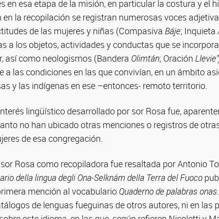
s en esa etapa de la misión, en particular la costura y el 
n en la recopilación se registran numerosas voces adjetiv
actitudes de las mujeres y niñas (Compasiva
Báje
; Inquieta
as a los objetos, actividades y conductas que se incorpor
r, así como neologismos (Bandera
Olimtán
; Oración
Llevie’
e a las condiciones en las que convivían, en un ámbito as
osas y las indígenas en ese –entonces- remoto territorio.
 interés lingüístico desarrollado por sor Rosa fue, aparent
n tanto no han ubicado otras menciones o registros de ot
jeres de esa congregación.
 sor Rosa como recopiladora fue resaltada por Antonio Ton
rio della lingua degli Ona-Selknám della Terra del Fuoco
pub
primera mención al vocabulario
Quaderno de palabras onas
tálogos de lenguas fueguinas de otros autores, ni en las 
obre este idioma, en las que, según refieren Nicoletti y Mal