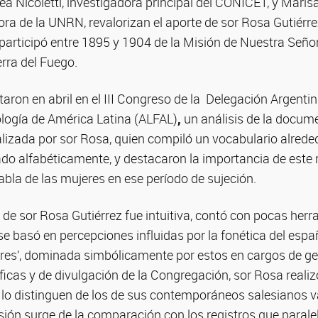
 Nicoletti, investigadora principal del CONICET, y Marisa 
ra de la UNRN, revalorizan el aporte de sor Rosa Gutiérrez
 participó entre 1895 y 1904 de la Misión de Nuestra Seño
rra del Fuego.
aron en abril en el III Congreso de la Delegación Argentin
lología de América Latina (ALFAL)
,
un análisis de la docume
alizada por sor Rosa, quien compiló un vocabulario alrede
o alfabéticamente, y destacaron la importancia de este r
bla de las mujeres en ese período de sujeción.
de sor Rosa Gutiérrez fue intuitiva, contó con pocas her
se basó en percepciones influidas por la fonética del espa
bres’, dominada simbólicamente por estos en cargos de ge
íficas y de divulgación de la Congregación, sor Rosa realiz
 lo distinguen de los de sus contemporáneos salesianos v
usión surge de la comparación con los registros que paral