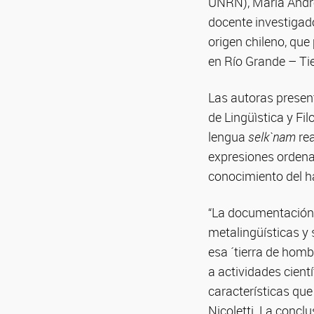
UNRN), María Andrea
docente investigado
origen chileno, que
en Río Grande – Tie
Las autoras present
de Lingüìstica y Fi
lengua
selk`nam
re
expresiones ordenad
conocimiento del ha
“La documentación 
metalingüísticas y 
esa ´tierra de hom
a actividades cient
características que
Nicoletti. La concl