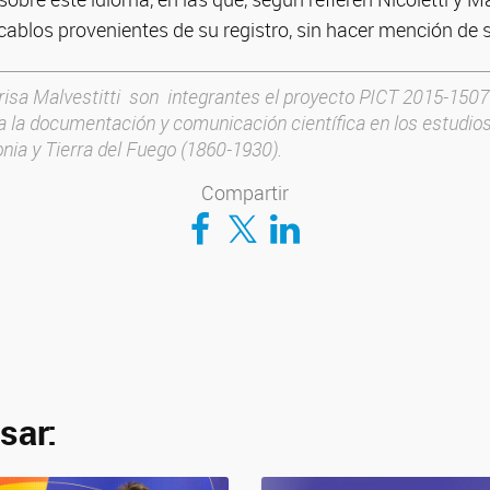
cablos provenientes de su registro, sin hacer mención de 
isa Malvestitti son integrantes el proyecto PICT 2015-1507
a la documentación y comunicación científica en los estudio
nia y Tierra del Fuego (1860-1930).
Compartir
Compartir en Facebook
Compartir en Twitter
Compartir en LinkedIn
sar: