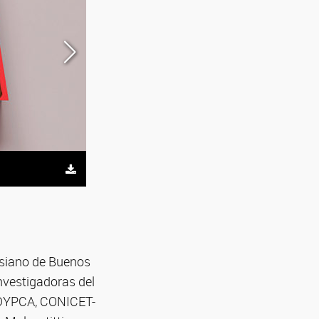
Vocabulario de Sor Rosa Gutiérrez. Foto: gentileza in
lesiano de Buenos
investigadoras del
IIDYPCA, CONICET-