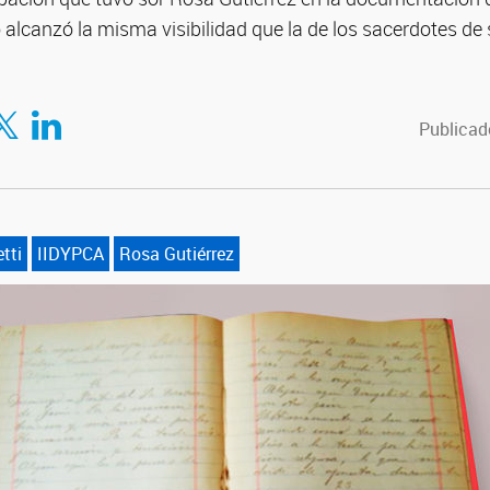
alcanzó la misma visibilidad que la de los sacerdotes d
tir en Facebook
mpartir en Twitter
Compartir en LinkedIn
Publicado
tti
IIDYPCA
Rosa Gutiérrez