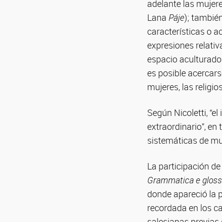
adelante las mujere
Lana
Páje
); tambié
características o 
expresiones relativ
espacio aculturado
es posible acercars
mujeres, las religi
Según Nicoletti, “el
extraordinario”, e
sistemáticas de mu
La participación de
Grammatica e glossa
donde apareció la 
recordada en los ca
salesianas previas s