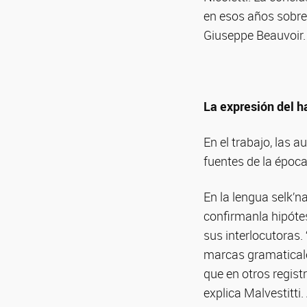
en esos años sobre
Giuseppe Beauvoir.
La expresión del h
En el trabajo, las a
fuentes de la época
En la lengua selk’n
confirmanla hipótes
sus interlocutoras. 
marcas gramaticale
que en otros regis
explica Malvestitti