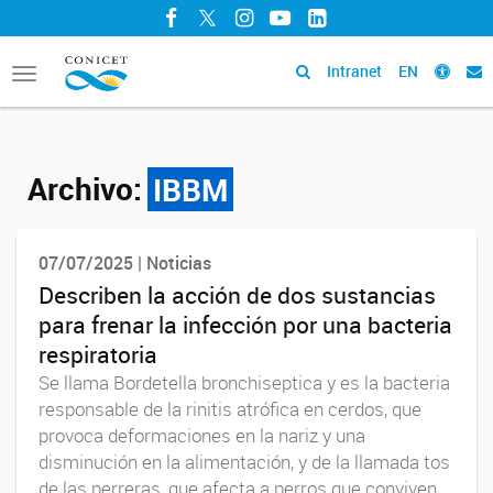
Facebook
Twitter
Instagram
YouTube
LinkedIn
Intranet
EN
Toggle
navigation
Archivo:
IBBM
07/07/2025 | Noticias
Describen la acción de dos sustancias
para frenar la infección por una bacteria
respiratoria
Se llama Bordetella bronchiseptica y es la bacteria
responsable de la rinitis atrófica en cerdos, que
provoca deformaciones en la nariz y una
disminución en la alimentación, y de la llamada tos
de las perreras, que afecta a perros que conviven