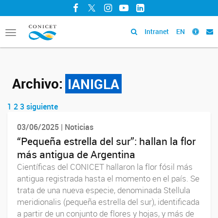
Facebook
Twitter
Instagram
YouTube
LinkedIn
Intranet
EN
Toggle
navigation
Archivo:
IANIGLA
1
2
3
siguiente
Navegador de artículos
03/06/2025 | Noticias
“Pequeña estrella del sur”: hallan la flor
más antigua de Argentina
Científicas del CONICET hallaron la flor fósil más
antigua registrada hasta el momento en el país. Se
trata de una nueva especie, denominada Stellula
meridionalis (pequeña estrella del sur), identificada
a partir de un conjunto de flores y hojas, y más de