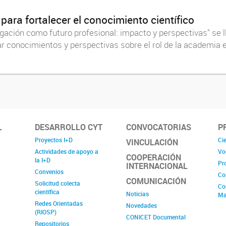
para fortalecer el conocimiento científico
tigación como futuro profesional: impacto y perspectivas" se
ar conocimientos y perspectivas sobre el rol de la academia e
L
DESARROLLO CYT
CONVOCATORIAS
P
Proyectos I+D
Cie
VINCULACIÓN
Actividades de apoyo a
Vo
COOPERACIÓN
la I+D
Pr
INTERNACIONAL
Convenios
Co
COMUNICACIÓN
Solicitud colecta
Co
científica
Noticias
Ma
Redes Orientadas
Novedades
(RIOSP)
CONICET Documental
Repositorios