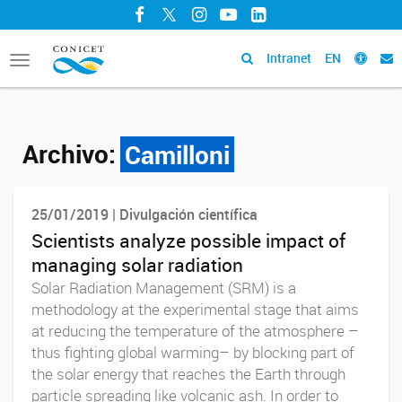
Facebook
Twitter
Instagram
YouTube
LinkedIn
Intranet
EN
Toggle
navigation
Archivo:
Camilloni
25/01/2019 | Divulgación científica
Scientists analyze possible impact of
managing solar radiation
Solar Radiation Management (SRM) is a
methodology at the experimental stage that aims
at reducing the temperature of the atmosphere –
thus fighting global warming– by blocking part of
the solar energy that reaches the Earth through
particle spreading like volcanic ash. In order to