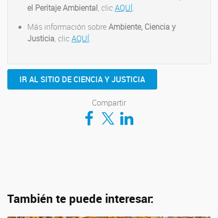
el Peritaje Ambiental
, clic
AQUÍ
.
Más información sobre
Ambiente, Ciencia y
Justicia
, clic
AQUÍ
.
IR AL SITIO DE CIENCIA Y JUSTICIA
Compartir
Compartir en Facebook
Compartir en Twitter
Compartir en LinkedIn
También te puede interesar: