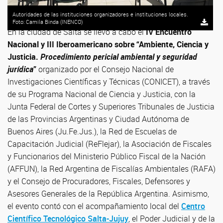
Autoridades de las instituciones organizadores e instituciones locales.
Foto: Camila Binda (INENCO)
En la ciudad de Salta se llevó a cabo el
IV Encuentro
Nacional y III Iberoamericano sobre “Ambiente, Ciencia y
Justicia.
Procedimiento pericial ambiental
y seguridad
jurídica
”
organizado por el Consejo Nacional de
Investigaciones Científicas y Técnicas (CONICET), a través
de su Programa Nacional de Ciencia y Justicia, con la
Junta Federal de Cortes y Superiores Tribunales de Justicia
de las Provincias Argentinas y Ciudad Autónoma de
Buenos Aires (Ju.Fe.Jus.), la Red de Escuelas de
Capacitación Judicial (ReFlejar), la Asociación de Fiscales
y Funcionarios del Ministerio Público Fiscal de la Nación
(AFFUN), la Red Argentina de Fiscalías Ambientales (RAFA)
y el Consejo de Procuradores, Fiscales, Defensores y
Asesores Generales de la República Argentina. Asimismo,
el evento contó con el acompañamiento local del
Centro
Científico Tecnológico Salta-Jujuy
, el Poder Judicial y de la