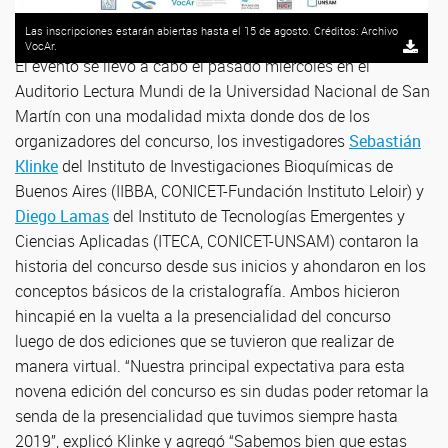
Las inscripciones estarán abiertas hasta el 15 de agosto. Créditos: Archivo
VocAr.
El evento se llevó a cabo el pasado miércoles en el
Auditorio Lectura Mundi de la Universidad Nacional de San
Martín con una modalidad mixta donde dos de los
organizadores del concurso, los investigadores
Sebastián
Klinke
del Instituto de Investigaciones Bioquímicas de
Buenos Aires (IIBBA, CONICET-Fundación Instituto Leloir) y
Diego Lamas
del Instituto de Tecnologías Emergentes y
Ciencias Aplicadas (ITECA, CONICET-UNSAM) contaron la
historia del concurso desde sus inicios y ahondaron en los
conceptos básicos de la cristalografía. Ambos hicieron
hincapié en la vuelta a la presencialidad del concurso
luego de dos ediciones que se tuvieron que realizar de
manera virtual. “Nuestra principal expectativa para esta
novena edición del concurso es sin dudas poder retomar la
senda de la presencialidad que tuvimos siempre hasta
2019”, explicó Klinke y agregó “Sabemos bien que estas