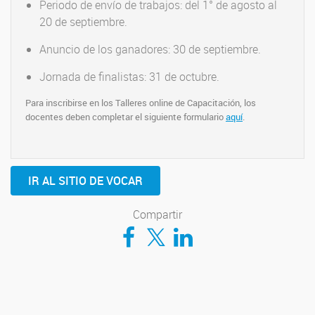
Periodo de envío de trabajos: del 1° de agosto al
20 de septiembre.
Anuncio de los ganadores: 30 de septiembre.
Jornada de finalistas: 31 de octubre.
Para inscribirse en los Talleres online de Capacitación, los
docentes deben completar el siguiente formulario
aquí
.
IR AL SITIO DE VOCAR
Compartir
Compartir en Facebook
Compartir en Twitter
Compartir en LinkedIn