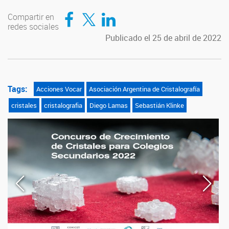
Compartir en Facebook
Compartir en Twitter
Compartir en LinkedIn
Compartir en
redes sociales
Publicado el 25 de abril de 2022
Tags:
Acciones Vocar
Asociación Argentina de Cristalografía
cristales
cristalografia
Diego Lamas
Sebastián Klinke