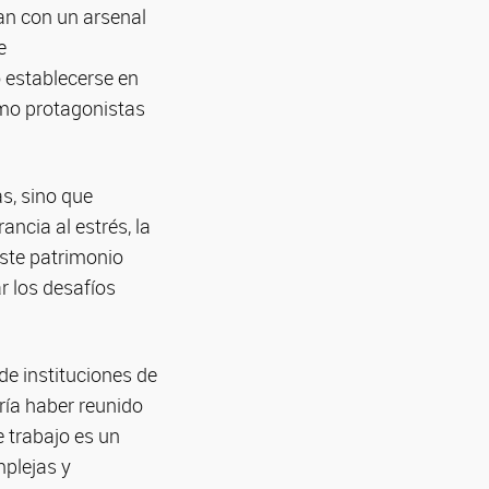
tan con un arsenal
e
ó establecerse en
mo protagonistas
as, sino que
ncia al estrés, la
este patrimonio
r los desafíos
de instituciones de
ría haber reunido
e trabajo es un
plejas y