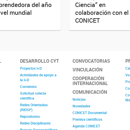
rendedora del año
Ciencia” en
ivel mundial
colaboración con el
CONICET
L
DESARROLLO CYT
CONVOCATORIAS
P
Proyectos I+D
Cie
VINCULACIÓN
Actividades de apoyo a
Vo
COOPERACIÓN
la I+D
Pr
INTERNACIONAL
Convenios
Co
COMUNICACIÓN
Solicitud colecta
Co
científica
Noticias
Ma
Redes Orientadas
Novedades
(RIOSP)
CONICET Documental
Repositorios
Premios científicos
Redes Disciplinares
Agenda CONICET
Buques Oceanográficos