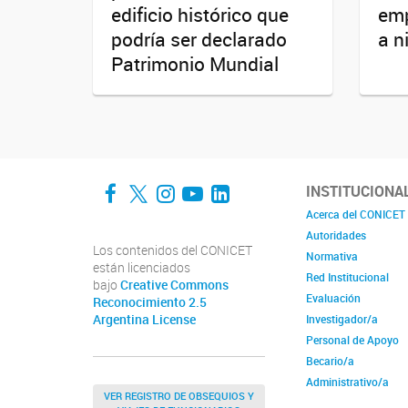
edificio histórico que
emp
podría ser declarado
a n
Patrimonio Mundial
Facebook
Twitter
Instagram
YouTube
LinkedIn
INSTITUCIONA
Acerca del CONICET
Autoridades
Los contenidos del CONICET
Normativa
están licenciados
Red Institucional
bajo
Creative Commons
Evaluación
Reconocimiento 2.5
Argentina License
Investigador/a
Personal de Apoyo
Becario/a
Administrativo/a
VER REGISTRO DE OBSEQUIOS Y