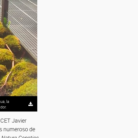
ua, la
dor.
NICET Javier
ás numeroso de
n
Nature Genetics
,