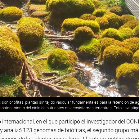
on briófitas, plantas sin tejido vascular, fundamentales para la retención de ag
sostenimiento del ciclo de nutrientes en ecosistemas terrestres. Foto: investiga
o internacional, en el que participó el investigador del CO
y analizó 123 genomas de briófitas, el segundo grupo m
después de las plantas vasculares. El trabajo, publicado e