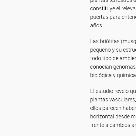
constituye el rele
puertas para enten
años.
Las briófitas (mus
pequeño y su estru
todo tipo de ambie
conocían genomas d
biológica y química
El estudio revelo q
plantas vasculares
ellos parecen haber
horizontal desde m
frente a cambios a