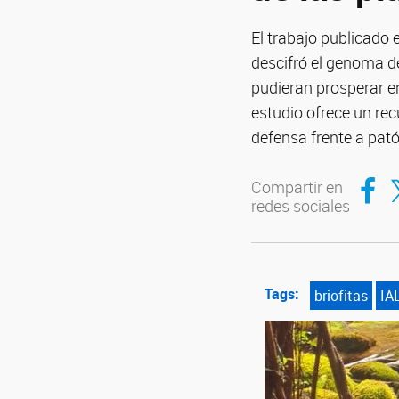
El trabajo publicado 
descifró el genoma de
pudieran prosperar en
estudio ofrece un rec
defensa frente a pat
Compar
Co
Compartir en
redes sociales
Tags:
briofitas
IA