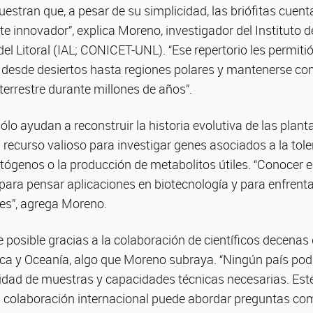
estran que, a pesar de su simplicidad, las briófitas cuen
 innovador”, explica Moreno, investigador del Instituto d
el Litoral (IAL; CONICET-UNL). “Ese repertorio les permiti
desde desiertos hasta regiones polares y mantenerse co
 terrestre durante millones de años”.
ólo ayudan a reconstruir la historia evolutiva de las plant
recurso valioso para investigar genes asociados a la tolera
tógenos o la producción de metabolitos útiles. “Conocer 
ara pensar aplicaciones en biotecnología y para enfrenta
es”, agrega Moreno.
e posible gracias a la colaboración de científicos decenas 
ica y Oceanía, algo que Moreno subraya. “Ningún país pod
rsidad de muestras y capacidades técnicas necesarias. Est
 colaboración internacional puede abordar preguntas com