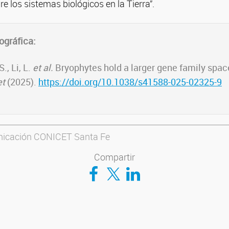
 los sistemas biológicos en la Tierra”.
ográfica:
., Li, L.
et al.
Bryophytes hold a larger gene family spac
et
(2025).
https://doi.org/10.1038/s41588-025-02325-9
nicación CONICET Santa Fe
Compartir
Compartir en Facebook
Compartir en Twitter
Compartir en LinkedIn