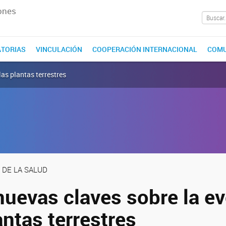
ones
TORIAS
VINCULACIÓN
COOPERACIÓN INTERNACIONAL
COMU
las plantas terrestres
 DE LA SALUD
nuevas claves sobre la e
antas terrestres