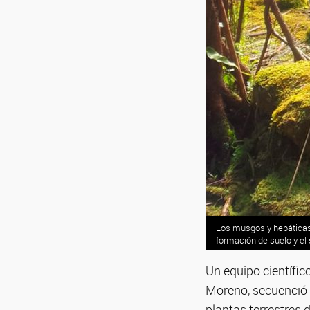
Los musgos y hepáticas s
formación de suelo y el 
Un equipo científic
Moreno, secuenció 
plantas terrestres 