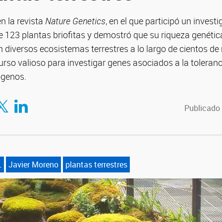
en la revista
Nature Genetics
, en el que participó un inves
 123 plantas briofitas y demostró que su riqueza genétic
 diversos ecosistemas terrestres a lo largo de cientos de 
urso valioso para investigar genes asociados a la toleranci
ógenos.
tir en Facebook
mpartir en Twitter
Compartir en LinkedIn
Publicado 
L
Javier Moreno
plantas terrestres