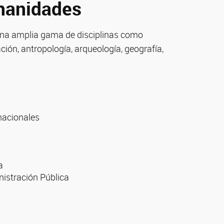
manidades
 una amplia gama de disciplinas como
ación, antropología, arqueología, geografía,
rnacionales
a
nistración Pública