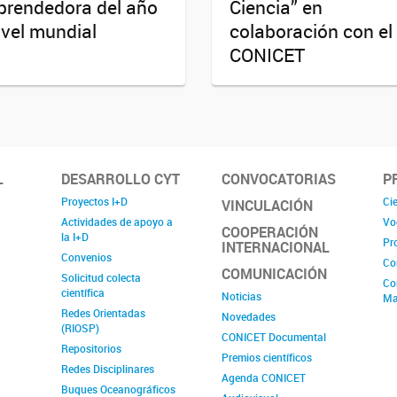
rendedora del año
Ciencia” en
ivel mundial
colaboración con el
CONICET
L
DESARROLLO CYT
CONVOCATORIAS
P
Proyectos I+D
Cie
VINCULACIÓN
Actividades de apoyo a
Vo
COOPERACIÓN
la I+D
Pr
INTERNACIONAL
Convenios
Co
COMUNICACIÓN
Solicitud colecta
Co
científica
Noticias
Ma
Redes Orientadas
Novedades
(RIOSP)
CONICET Documental
Repositorios
Premios científicos
Redes Disciplinares
Agenda CONICET
Buques Oceanográficos