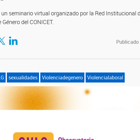
ó un seminario virtual organizado por la Red Institucional 
de Género del CONICET.
tir en Facebook
mpartir en Twitter
Compartir en LinkedIn
Publicado 
LG
sexualidades
Violenciadegenero
Violencialaboral