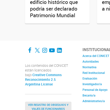
edificio histórico que
emp
podría ser declarado
a n
Patrimonio Mundial
Facebook
Twitter
Instagram
YouTube
LinkedIn
INSTITUCIONA
Acerca del CONICET
Autoridades
Los contenidos del CONICET
Normativa
están licenciados
Red Institucional
bajo
Creative Commons
Evaluación
Reconocimiento 2.5
Argentina License
Investigador/a
Personal de Apoyo
Becario/a
Administrativo/a
VER REGISTRO DE OBSEQUIOS Y
VIAJES DE FUNCIONARIOS