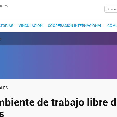
ones
TORIAS
VINCULACIÓN
COOPERACIÓN INTERNACIONAL
COMU
s
ALES
biente de trabajo libre 
s