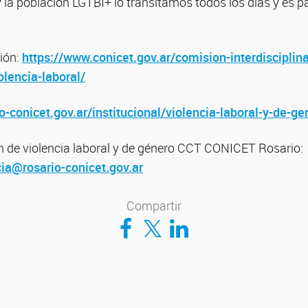
la población LGTBI+ lo transitamos todos los días y es p
ión:
https://www.conicet.gov.ar/comision-interdisciplina
olencia-laboral/
o-conicet.gov.ar/institucional/violencia-laboral-y-de-ge
n de violencia laboral y de género CCT CONICET Rosario:
ia@rosario-conicet.gov.ar
Compartir
Compartir en Facebook
Compartir en Twitter
Compartir en LinkedIn