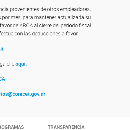
ncia provenientes de otros empleadores,
es por mes, para mantener actualizada su
 favor de ARCA al cierre del periodo fiscal.
ectúe con las deducciones a favor.
uí
.
ga clic
aquí.
CA
tos@conicet.gov.ar
ROGRAMAS
TRANSPARENCIA