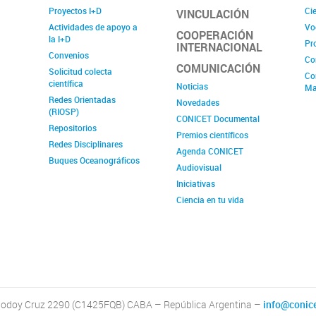
Proyectos I+D
Cie
VINCULACIÓN
Actividades de apoyo a
Vo
COOPERACIÓN
la I+D
Pr
INTERNACIONAL
Convenios
Co
COMUNICACIÓN
Solicitud colecta
Co
científica
Noticias
Ma
Redes Orientadas
Novedades
(RIOSP)
CONICET Documental
Repositorios
Premios científicos
Redes Disciplinares
Agenda CONICET
Buques Oceanográficos
Audiovisual
Iniciativas
Ciencia en tu vida
odoy Cruz 2290 (C1425FQB) CABA – República Argentina –
info@conice