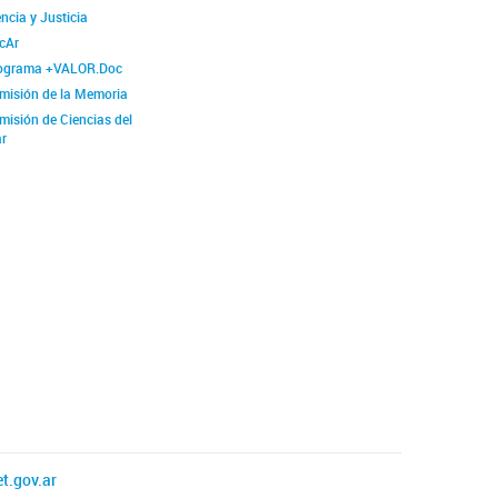
ncia y Justicia
cAr
ograma +VALOR.Doc
misión de la Memoria
misión de Ciencias del
r
t.gov.ar