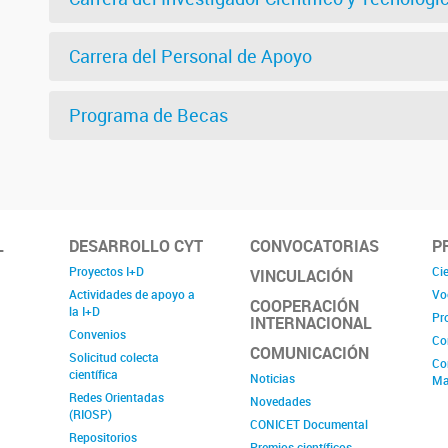
Carrera del Personal de Apoyo
Programa de Becas
L
DESARROLLO CYT
CONVOCATORIAS
P
Proyectos I+D
Cie
VINCULACIÓN
Actividades de apoyo a
Vo
COOPERACIÓN
la I+D
Pr
INTERNACIONAL
Convenios
Co
COMUNICACIÓN
Solicitud colecta
Co
científica
Noticias
Ma
Redes Orientadas
Novedades
(RIOSP)
CONICET Documental
Repositorios
Premios científicos