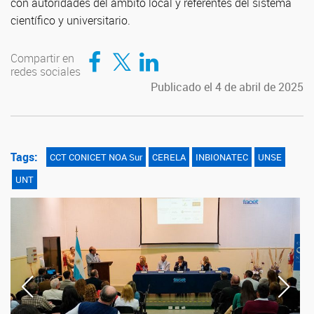
con autoridades del ámbito local y referentes del sistema
científico y universitario.
Compartir en Facebook
Compartir en Twitter
Compartir en LinkedIn
Compartir en
redes sociales
Publicado el 4 de abril de 2025
Tags:
CCT CONICET NOA Sur
CERELA
INBIONATEC
UNSE
UNT