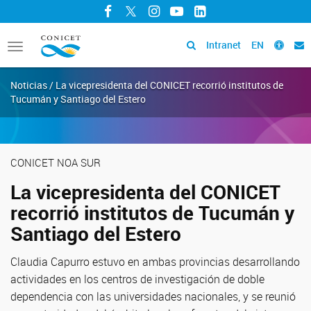
Facebook
Twitter
Instagram
YouTube
LinkedIn
Intranet
EN
Toggle
navigation
Noticias / La vicepresidenta del CONICET recorrió institutos de
Tucumán y Santiago del Estero
CONICET NOA SUR
La vicepresidenta del CONICET
recorrió institutos de Tucumán y
Santiago del Estero
Claudia Capurro estuvo en ambas provincias desarrollando
actividades en los centros de investigación de doble
dependencia con las universidades nacionales, y se reunió