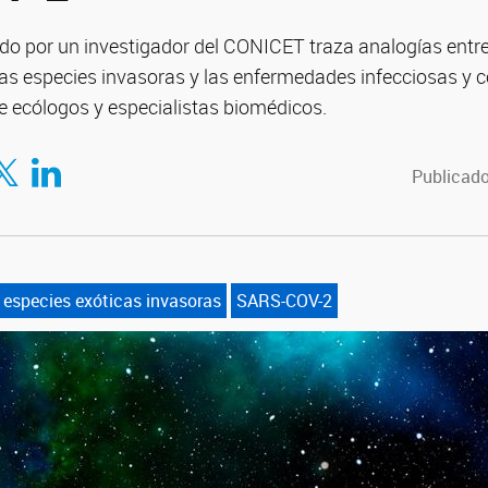
do por un investigador del CONICET traza analogías entre
 las especies invasoras y las enfermedades infecciosas y 
tre ecólogos y especialistas biomédicos.
tir en Facebook
mpartir en Twitter
Compartir en LinkedIn
Publicado
especies exóticas invasoras
SARS-COV-2