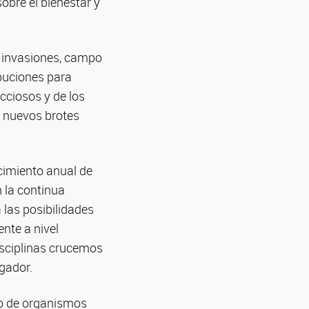
obre el bienestar y
de invasiones, campo
ibuciones para
ciosos y de los
an nuevos brotes
ecimiento anual de
 la continua
 las posibilidades
nte a nivel
disciplinas crucemos
igador.
io de organismos