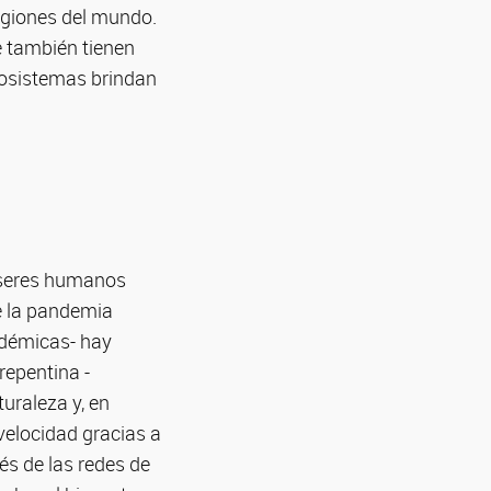
egiones del mundo.
e también tienen
cosistemas brindan
s seres humanos
e la pandemia
idémicas- hay
repentina -
uraleza y, en
 velocidad gracias a
és de las redes de