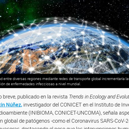
ad entre diversas regiones mediante redes de transporte global incrementaría la
sión de enfermedades infecciosas a nivel mundial.
o breve, publicado en la revista
Trends in Ecology and Evolu
ín Núñez,
investigador del CONICET en el Instituto de In
edioambiente (INIBIOMA, CONICET-UNCOMA), señala asp
ón global de patógenos -como el Coronavirus SARS-CoV-2- 
invasoras, destacando el peso que las intervenciones hum