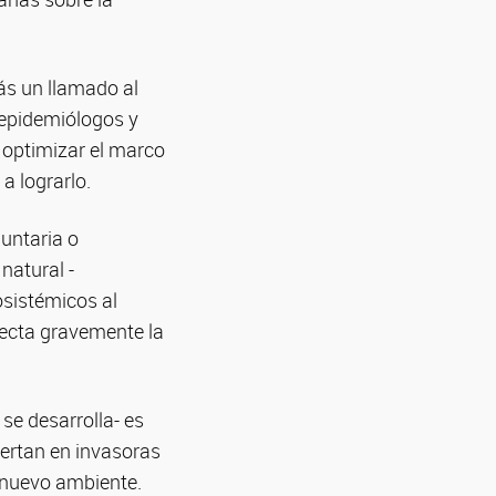
más un llamado al
 epidemiólogos y
e optimizar el marco
a lograrlo.
untaria o
natural -
osistémicos al
fecta gravemente la
se desarrolla- es
iertan en invasoras
l nuevo ambiente.