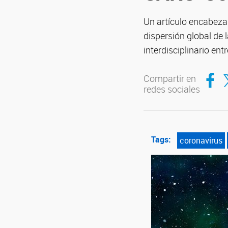
Un artículo encabeza
dispersión global de
interdisciplinario en
Compar
Co
Compartir en
redes sociales
Tags:
coronavirus