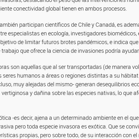
ciente conectividad global tienen en ambos procesos.
e también participan científicos de Chile y Canadá, es ade
tre especialistas en ecología, investigadores biomédicos,
objetivo de limitar futuros brotes pandémicos, e indica qu
e trabajo que ofrece la ciencia de invasiones podría ayudar 
oras son aquellas que al ser transportadas (de manera vol
os seres humanos a áreas o regiones distintas a su hábitat 
cluso, muy alejadas del mismo- generan desequilibrios ec
ertiginosa y dañina sobre las especies nativas, lo que a
tica -es decir, ajena a un determinado ambiente en el que 
asiva pero toda especie invasora es exótica. Que se conv
ísticas propias, pero sobre todo, de su interacción con e