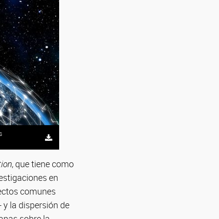
s
tion
, que tiene como
vestigaciones en
ectos comunes
y la dispersión de
anas sobre la