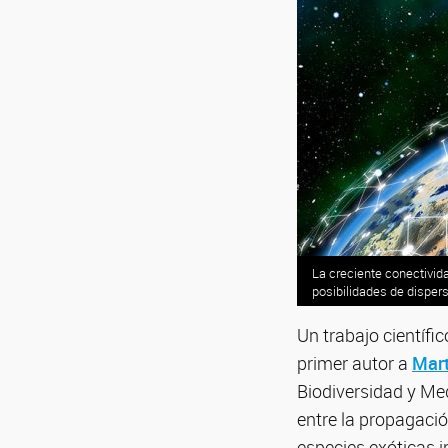
La creciente conectivid
posibilidades de disper
Un trabajo científic
primer autor a
Mart
Biodiversidad y M
entre la propagaci
especies exóticas 