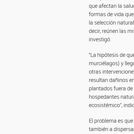
que afectan la salu
formas de vida que 
la selección natura
decir, reúnen las m
investigó.
“La hipótesis de q
murciélagos) y lleg
otras intervencione
resultan dañinos e
plantados fuera de 
hospedantes natural
ecosistémico”, indi
El problema es que
también a dispersar