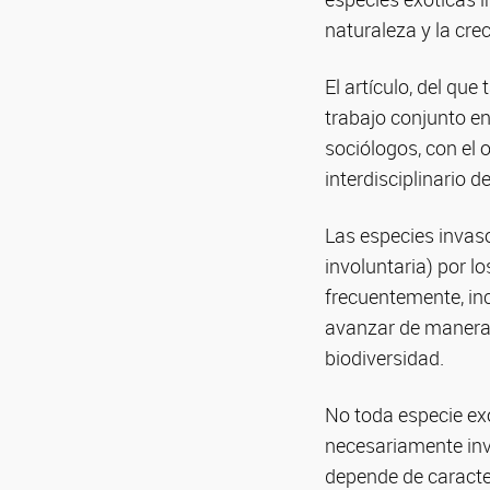
naturaleza y la cre
El artículo, del qu
trabajo conjunto en
sociólogos, con el 
interdisciplinario d
Las especies invas
involuntaria) por l
frecuentemente, in
avanzar de manera v
biodiversidad.
No toda especie exó
necesariamente inv
depende de caracter