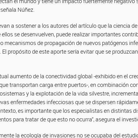
ectan el mundo y tiene un impacto fuertemente negativo s
 señala Núñez.
levan a sostener a los autores del artículo que la ciencia 
ue ellos se desenvuelven, puede realizar importantes contr
lo mecanismos de propagación de nuevos patógenos infec
an. El propósito de este aporte sería evitar que se produzc
ual aumento de la conectividad global -exhibido en el cr
 que transportan carga entre puertos-, en combinación con
cosistemas y la explotación de la vida silvestre, incrementa
vas enfermedades infecciosas que se dispersen rápidame
ntexto, es importante que los especialistas en distintas 
tos para tratar de que esto no ocurra”, asegura el invest
mente la ecología de invasiones no se ocupaba del estud