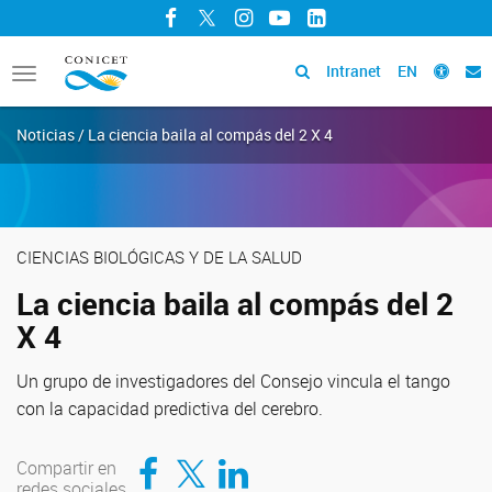
Facebook
Twitter
Instagram
YouTube
LinkedIn
Intranet
EN
Toggle
navigation
Noticias / La ciencia baila al compás del 2 X 4
CIENCIAS BIOLÓGICAS Y DE LA SALUD
La ciencia baila al compás del 2
X 4
Un grupo de investigadores del Consejo vincula el tango
con la capacidad predictiva del cerebro.
Compartir en Facebook
Compartir en Twitter
Compartir en LinkedIn
Compartir en
redes sociales