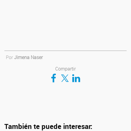
Por
Jimena Naser
Compartir
Compartir en Facebook
Compartir en Twitter
Compartir en LinkedIn
También te puede interesar: