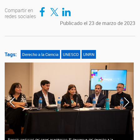
Compartir en Facebook
Compartir en Twitter
Compartir en LinkedIn
Compartir en
redes sociales
Publicado el 23 de marzo de 2023
Tags:
Derecho a la Ciencia
UNESCO
UNRN
Franchi participó del panel académico: El despegue del derecho a la