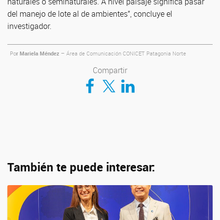
naturales o seminaturales. A nivel paisaje significa pasar
del manejo de lote al de ambientes”, concluye el
investigador.
Po
r Mariela Méndez
– Área de Comunicación CONICET Patagonia Norte
Compartir
Compartir en Facebook
Compartir en Twitter
Compartir en LinkedIn
También te puede interesar: