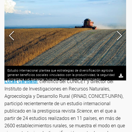
Estudio internacional plantea que estrategias de diversificación agrícola
generan beneficios sociales vinculados con la productividad, la seguridad
alimentaria y el bienestar humano. Fotos: gentileza investigador.
Lucas Garibaldi
, científico del CONICET y director del
Instituto de Investigaciones en Recursos Naturales,
Agroecología y Desarrollo Rural (IRNAD, CONICET-UNRN),
participó recientemente de un estudio internacional
publicado en la prestigiosa revista
Science
, en el que a
partir de 24 estudios realizados en 11 países, en más de
2600 establecimientos rurales, se muestra el modo en que