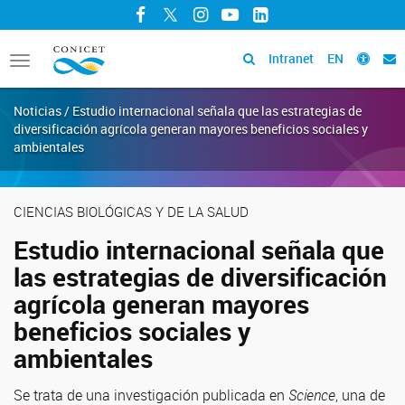
Facebook
Twitter
Instagram
YouTube
LinkedIn
Intranet
EN
Toggle
navigation
Noticias / Estudio internacional señala que las estrategias de
diversificación agrícola generan mayores beneficios sociales y
ambientales
CIENCIAS BIOLÓGICAS Y DE LA SALUD
Estudio internacional señala que
las estrategias de diversificación
agrícola generan mayores
beneficios sociales y
ambientales
Se trata de una investigación publicada en
Science
, una de