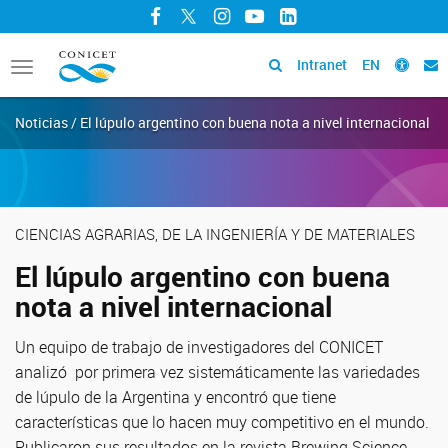
Facebook
Twitter
Instagram
YouTube
LinkedIn
Intranet
EN
Toggle
navigation
Noticias / El lúpulo argentino con buena nota a nivel internacional
CIENCIAS AGRARIAS, DE LA INGENIERÍA Y DE MATERIALES
El lúpulo argentino con buena
nota a nivel internacional
Un equipo de trabajo de investigadores del CONICET
analizó por primera vez sistemáticamente las variedades
de lúpulo de la Argentina y encontró que tiene
características que lo hacen muy competitivo en el mundo.
Publicaron sus resultados en la revista Brewing Science.