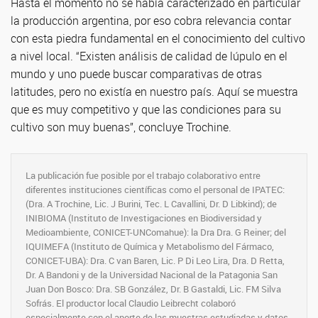
Hasta el momento no se había caracterizado en particular
la producción argentina, por eso cobra relevancia contar
con esta piedra fundamental en el conocimiento del cultivo
a nivel local. “Existen análisis de calidad de lúpulo en el
mundo y uno puede buscar comparativas de otras
latitudes, pero no existía en nuestro país. Aquí se muestra
que es muy competitivo y que las condiciones para su
cultivo son muy buenas”, concluye Trochine.
La publicación fue posible por el trabajo colaborativo entre
diferentes instituciones científicas como el personal de IPATEC:
(Dra. A Trochine, Lic. J Burini, Tec. L Cavallini, Dr. D Libkind); de
INIBIOMA (Instituto de Investigaciones en Biodiversidad y
Medioambiente, CONICET-UNComahue): la Dra Dra. G Reiner; del
IQUIMEFA (Instituto de Química y Metabolismo del Fármaco,
CONICET-UBA): Dra. C van Baren, Lic. P Di Leo Lira, Dra. D Retta,
Dr. A Bandoni y de la Universidad Nacional de la Patagonia San
Juan Don Bosco: Dra. SB González, Dr. B Gastaldi, Lic. FM Silva
Sofrás. El productor local Claudio Leibrecht colaboró
especialmente con el aporte de las muestras estudiadas y datos