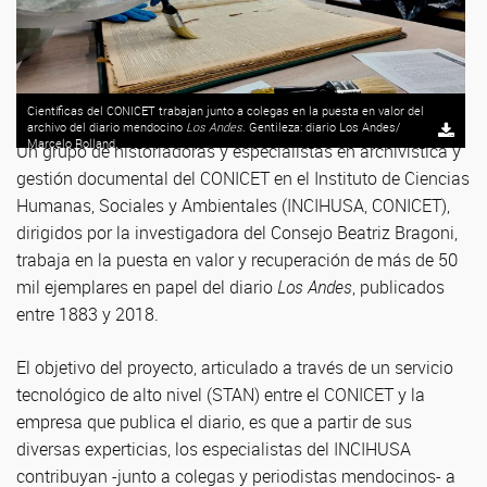
Científicas del CONICET trabajan junto a colegas en la puesta en valor del
archivo del diario mendocino
Los Andes
. Gentileza: diario Los Andes/
Marcelo Rolland.
Un grupo de historiadoras y especialistas en archivística y
gestión documental del CONICET en el Instituto de Ciencias
Humanas, Sociales y Ambientales (INCIHUSA, CONICET),
dirigidos por la investigadora del Consejo Beatriz Bragoni,
trabaja en la puesta en valor y recuperación de más de 50
mil ejemplares en papel del diario
Los Andes
, publicados
entre 1883 y 2018.
El objetivo del proyecto, articulado a través de un servicio
tecnológico de alto nivel (STAN) entre el CONICET y la
empresa que publica el diario, es que a partir de sus
diversas experticias, los especialistas del INCIHUSA
contribuyan -junto a colegas y periodistas mendocinos- a