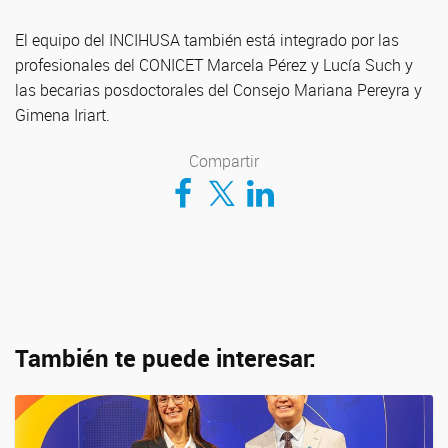
El equipo del INCIHUSA también está integrado por las
profesionales del CONICET Marcela Pérez y Lucía Such y
las becarias posdoctorales del Consejo Mariana Pereyra y
Gimena Iriart.
Compartir
Compartir en Facebook
Compartir en Twitter
Compartir en LinkedIn
También te puede interesar: