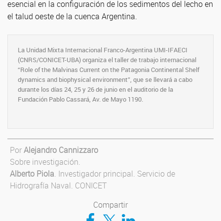
esencial en la configuración de los sedimentos del lecho en
el talud oeste de la cuenca Argentina.
La Unidad Mixta Internacional Franco-Argentina UMI-IFAECI
(CNRS/CONICET-UBA) organiza el taller de trabajo internacional
“Role of the Malvinas Current on the Patagonia Continental Shelf
dynamics and biophysical environment”, que se llevará a cabo
durante los días 24, 25 y 26 de junio en el auditorio de la
Fundación Pablo Cassará, Av. de Mayo 1190.
Por
Alejandro Cannizzaro
Sobre investigación.
Alberto Piola
. Investigador principal. Servicio de
Hidrografía Naval. CONICET
Compartir
Compartir en Facebook
Compartir en Twitter
Compartir en LinkedIn