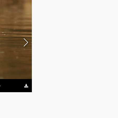
Por su gran tamaño y capacidad de recorrer grandes di
e
FOTO: Gentileza Emilio White