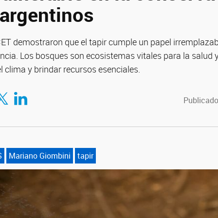
argentinos
CET demostraron que el tapir cumple un papel irremplazabl
ancia. Los bosques son ecosistemas vitales para la salud y
l clima y brindar recursos esenciales.
tir en Facebook
mpartir en Twitter
Compartir en LinkedIn
Publicado
S
Mariano Giombini
tapir