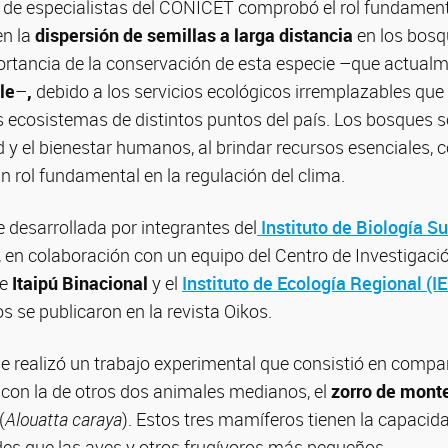
o de especialistas del CONICET comprobó el rol fundament
en la
dispersión de semillas
a larga distancia
en los bosq
rtancia de la conservación de esta especie –que actual
le
–
,
debido a los servicios ecológicos irremplazables que
s ecosistemas de distintos puntos del país. Los bosques
ud y el bienestar humanos, al brindar recursos esenciales,
un rol fundamental en la regulación del clima.
e desarrollada por integrantes del
Instituto de Biología Su
, en colaboración con un equipo del Centro de Investigac
de
Itaipú Binacional
y el
Instituto de Ecología Regional (
os se publicaron en la revista Oikos.
se realizó un trabajo experimental que consistió en compar
r con la de otros dos animales medianos, el
zorro de mont
(
Alouatta caraya
). Estos tres mamíferos tienen la capacida
es que las aves y otros frugívoros más pequeños.