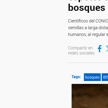
bosques 
Científicos del CONI
semillas a larga dist
humanos, al regular e
Compar
Co
Compartir en
redes sociales
Tags:
bosques
IB