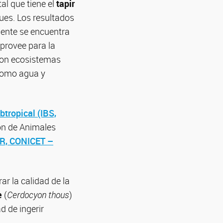
al que tiene el
tapir
ues. Los resultados
mente se encuentra
 provee para la
 son ecosistemas
 como agua y
btropical (IBS,
ión de Animales
IER, CONICET –
ar la calidad de la
e
(
Cerdocyon thous
)
d de ingerir