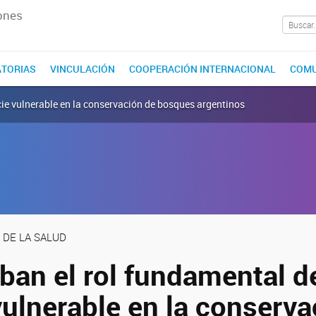
ones
TORIAS
VINCULACIÓN
COOPERACIÓN INTERNACIONAL
COMU
ie vulnerable en la conservación de bosques argentinos
 DE LA SALUD
an el rol fundamental d
vulnerable en la conserva