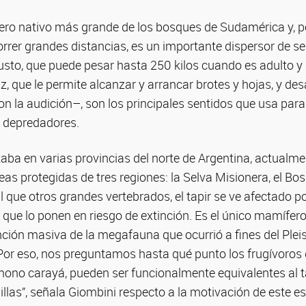
ífero nativo más grande de los bosques de Sudamérica y, 
rrer grandes distancias, es un importante dispersor de sem
sto, que puede pesar hasta 250 kilos cuando es adulto y 
z, que le permite alcanzar y arrancar brotes y hojas, y des
on la audición–, son los principales sentidos que usa par
r depredadores.
ba en varias provincias del norte de Argentina, actualmen
eas protegidas de tres regiones: la Selva Misionera, el B
al que otros grandes vertebrados, el tapir se ve afectado po
a, que lo ponen en riesgo de extinción. Es el único mamífe
inción masiva de la megafauna que ocurrió a fines del Ple
 Por eso, nos preguntamos hasta qué punto los frugívoros
 mono carayá, pueden ser funcionalmente equivalentes al 
llas”, señala Giombini respecto a la motivación de este es