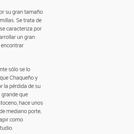
por su gran tamaño
illas. Se trata de
se caracteriza por
arrollar un gran
a encontrar
te sólo se lo
osque Chaqueño y
r la pérdida de su
ro grande que
istoceno, hace unos
 de mediano porte,
tapir como
tudio.