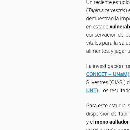
Un reciente estudi
(
Tapirus terrestris
) 
demuestran la impo
en estado
vulnerab
conservación de lo
vitales para la sal
alimentos, y jugar 
La investigación fu
CONICET – UNaM)
Silvestres (CIASI) 
UNT)
. Los resultad
Para este estudio, 
dispersión del tapi
y el
mono aullador
semillas más grand