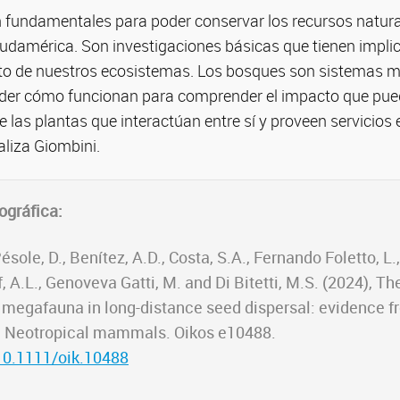
n fundamentales para poder conservar los recursos natur
Sudamérica. Son investigaciones básicas que tienen impli
to de nuestros ecosistemas. Los bosques son sistemas m
er cómo funcionan para comprender el impacto que pued
e las plantas que interactúan entre sí y proveen servicios
aliza Giombini.
ográfica:
ésole, D., Benítez, A.D., Costa, S.A., Fernando Foletto, L.
f, A.L., Genoveva Gatti, M. and Di Bitetti, M.S. (2024), Th
ng megafauna in long-distance seed dispersal: evidence 
h Neotropical mammals. Oikos e10488.
/10.1111/oik.10488