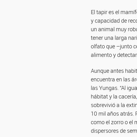
El tapir es el mam
y capacidad de reco
un animal muy robu
tener una larga nari
olfato que –junto c
alimento y detecta
Aunque antes habita
encuentra en las ár
las Yungas. “Al igu
hábitat y la cacerí
sobrevivió a la ext
10 mil años atrás.
como el zorro o el
dispersores de semi