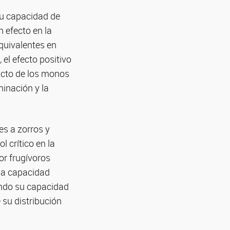
 su capacidad de
n efecto en la
quivalentes en
el efecto positivo
racto de los monos
minación y la
es a zorros y
 crítico en la
or frugívoros
 la capacidad
endo su capacidad
 su distribución