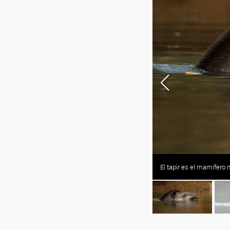
OTO: Gentileza Emilio White
El tapir es el mamífero