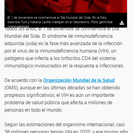
El 1 de diciembre se conmemora el Día Mundial del Sida. En la foto,
Gabriela Turk y Natalia Laufer trabajan en el laboratorio. Foto: gentileza
investigadoras.
Todos los años, el 1 de diciembre se conmemora el Día
Mundial del Sida. El síndrome de inmunodeficiencia
adquirida (sida) es la fase más avanzada de la infección
por el virus de la inmunodeficiencia humana (VIH), un
patógeno que infecta a los linfocitos CD4 del sistema
inmunológico involucrados en la respuesta a infecciones.
De acuerdo con la
Organización Mundial de la Salud
(OMS), aunque en las últimas décadas se han obtenido
progresos significativos, el VIH es aún un importante
problema de salud pública que afecta a millones de
personas en todo el mundo.
Según las estimaciones del organismo internacional, casi
38 millones personas tenían VIH en 2020, y ese mismo año