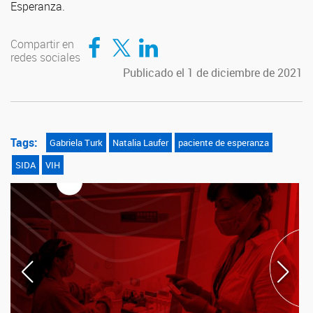
Esperanza.
Compartir en Facebook
Compartir en Twitter
Compartir en LinkedIn
Compartir en
redes sociales
Publicado el 1 de diciembre de 2021
Tags:
Gabriela Turk
Natalia Laufer
paciente de esperanza
SIDA
VIH