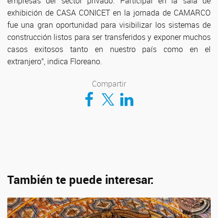
empresas del sector privado. Participar en la sala de
exhibición de CASA CONICET en la jornada de CAMARCO
fue una gran oportunidad para visibilizar los sistemas de
construcción listos para ser transferidos y exponer muchos
casos exitosos tanto en nuestro país como en el
extranjero”, indica Floreano.
Compartir
Compartir en Facebook
Compartir en Twitter
Compartir en LinkedIn
También te puede interesar: