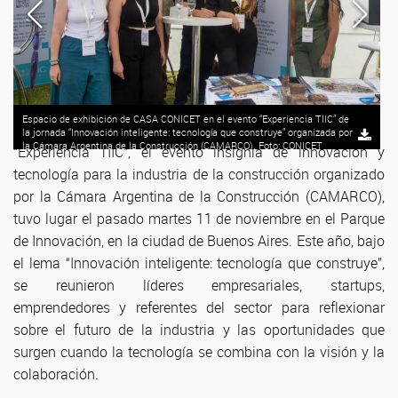
Espacio de exhibición de CASA CONICET en el evento “Experiencia TIIC” de
la jornada “Innovación inteligente: tecnología que construye” organizada por
la Cámara Argentina de la Construcción (CAMARCO). Foto: CONICET
“Experiencia TIIC”, el evento insignia de innovación y
Fotografía Andrés De Angelis
tecnología para la industria de la construcción organizado
por la Cámara Argentina de la Construcción (CAMARCO),
tuvo lugar el pasado martes 11 de noviembre en el Parque
de Innovación, en la ciudad de Buenos Aires. Este año, bajo
el lema “Innovación inteligente: tecnología que construye”,
se reunieron líderes empresariales, startups,
emprendedores y referentes del sector para reflexionar
sobre el futuro de la industria y las oportunidades que
surgen cuando la tecnología se combina con la visión y la
colaboración.