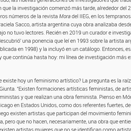
n que la investigación comenzó más tarde, alrededor del
eros números de la revista
Mora
del IIEG, en los tempranos
raciela Sacco, artista argentina cuya obra analizaba desd
ajo no tuvo lectores. Recién en 2019 un curador e investi
escubrió’ una ponencia que leí en 1993 sobre la artista ar
blicada en 1998) y la incluyó en un catálogo. Entonces, es
 que continúa hasta hoy: mi línea de investigación más ex
e existe hoy un feminismo artístico? La pregunta es la raíz
Giunta. “Existen formaciones artísticas feministas, de arti
eministas y que realizan una obra feminista. Pienso en M
icago en Estados Unidos, como dos referentes fuertes, de
ego existen artistas que participan del movimiento femin
a, pero que no hacen, necesariamente, una obra que ent
existen artistas mujeres que no se identifican como artist