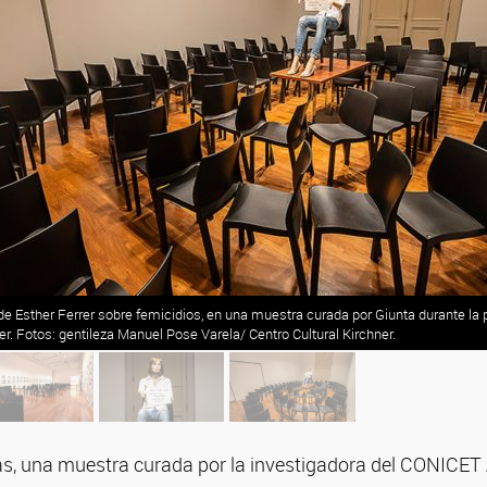
 de Esther Ferrer sobre femicidios, en una muestra curada por Giunta durante l
ner. Fotos: gentileza Manuel Pose Varela/ Centro Cultural Kirchner.
rás, una muestra curada por la investigadora del CONICET