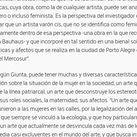
cas, cuya obra, como la de cualquier artista, puede ser a
ro o incluso feminista. Es la perspectiva del investigador
r que un artista varón cis, que no se identifica como femi
amente dentro de esa perspectiva -una obra en la que rec
a Bauhaus- y que incorporé en tal sentido en una bienal s
cas y afectos que se realiza en la ciudad de Porto Alegr
el Mercosur”.
según Giunta, puede tener muchas y diversas característic
ión sobre la situación de la mujer en la sociedad, un arte q
e la línea patriarcal, un arte que desconstruye los estereot
sus roles sociales, la maternidad, sus afectos. “Un arte qu
ieron a las mujeres en las calles, por la legalización del 
te que siempre se vinculó a la ecología, y que hoy particul
; un arte que actualmente se desvincula cada vez más de l
dia casi excluyentes en el mundo del arte, y que busca i