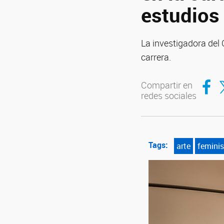
estudios 
La investigadora del
carrera.
Compar
Co
Compartir en
redes sociales
Tags:
arte
femini