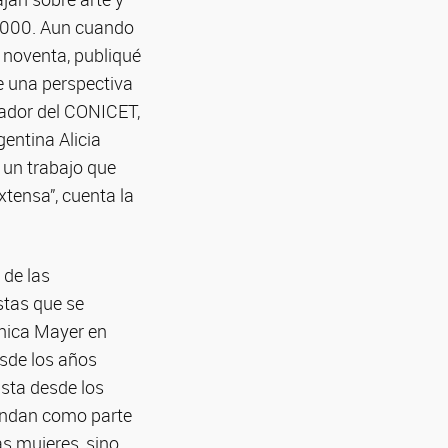
 2000. Aun cuando
 noventa, publiqué
e una perspectiva
gador del CONICET,
gentina Alicia
 un trabajo que
tensa”, cuenta la
 de las
stas que se
ónica Mayer en
sde los años
ista desde los
iendan como parte
as mujeres, sino