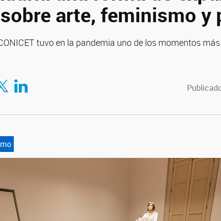
sobre arte, feminismo y p
 CONICET tuvo en la pandemia uno de los momentos más p
tir en Facebook
mpartir en Twitter
Compartir en LinkedIn
Publicado
smo