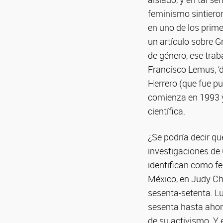
feminismo sintiero
en uno de los prim
un artículo sobre G
de género, ese trab
Francisco Lemus, ‘d
Herrero (que fue pu
comienza en 1993 y
científica.
¿Se podría decir qu
investigaciones de 
identifican como f
México, en Judy Ch
sesenta-setenta. Lu
sesenta hasta ahor
de su activismo. Y 