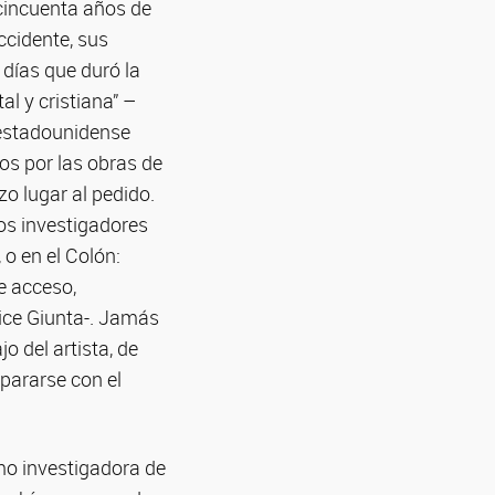
 cincuenta años de
ccidente, sus
 días que duró la
al y cristiana” –
 estadounidense
dos por las obras de
zo lugar al pedido.
los investigadores
 o en el Colón:
e acceso,
ice Giunta-. Jamás
o del artista, de
pararse con el
mo investigadora de