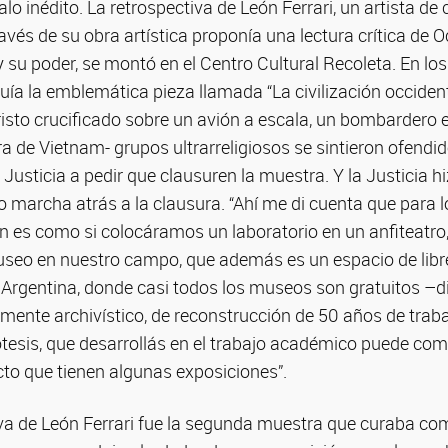
o inédito. La retrospectiva de León Ferrari, un artista de
ravés de su obra artística proponía una lectura crítica de O
 y su poder, se montó en el Centro Cultural Recoleta. En los
luía la emblemática pieza llamada “La civilización occident
risto crucificado sobre un avión a escala, un bombardero
rra de Vietnam- grupos ultrarreligiosos se sintieron ofendi
a Justicia a pedir que clausuren la muestra. Y la Justicia hi
o marcha atrás a la clausura. “Ahí me di cuenta que para 
ón es como si colocáramos un laboratorio en un anfiteatro,
useo en nuestro campo, que además es un espacio de libr
 Argentina, donde casi todos los museos son gratuitos –d
mente archivístico, de reconstrucción de 50 años de trabaj
ótesis, que desarrollás en el trabajo académico puede com
cto que tienen algunas exposiciones”.
iva de León Ferrari fue la segunda muestra que curaba co