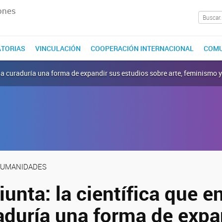
ones
TORIAS
VINCULACIÓN
COOPERACIÓN INTERNACIONAL
COMU
 la curaduría una forma de expandir sus estudios sobre arte, feminismo y
 HUMANIDADES
unta: la científica que e
aduría una forma de expa