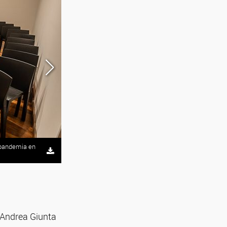
a pandemia en
Andrea Giunta y la obra de Esther Ferrer sobre femic
el Centro Cultural Kirchner. Fotos: gentileza Manuel P
 Andrea Giunta