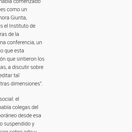
ue había comenzado
ones como un
hora Giunta,
s el Instituto de
ras de la
una conferencia, un
to que esta
ión que sintieron los
as, a discutir sobre
ditar tal
tras dimensiones”.
ocial: el
abía colegas del
poráneo desde esa
jo suspendido y
ajan sobre arte y