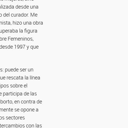
nalizada desde una
 o del curador. Me
nista, hizo una obra
uperaba la figura
obre Femeninos,
e desde 1997 y que
as: puede ser un
ue rescata la línea
ipos sobre el
e participa de las
aborto, en contra de
armente se opone a
os sectores
ntercambios con las