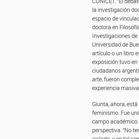
CONICET. “El debat
la investigación do
espacio de vinculac
doctora en Filosofía
Investigaciones de 
Universidad de Buen
artículo o un libro
exposición tuvo en l
ciudadanos argentin
arte, fueron compl
experiencia masiva
Giunta, ahora, está 
feminismo. Fue una
campo académico d
perspectiva. “No t
aislado, y en tal s