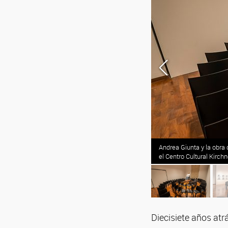
a curada por Giunta durante la pandemia en
Andrea Giunta y la obra
tural Kirchner.
el Centro Cultural Kirch
Diecisiete años at