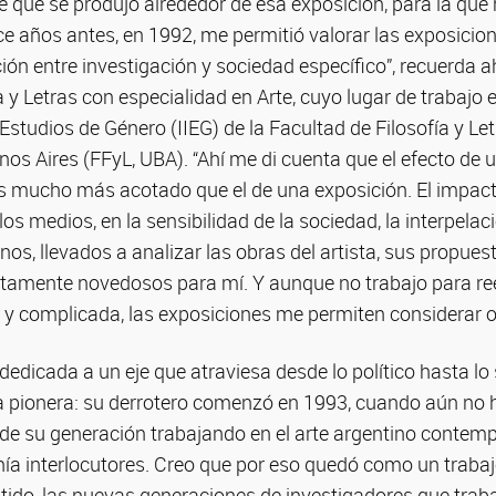
e que se produjo alrededor de esa exposición, para la q
ce años antes, en 1992, me permitió valorar las exposici
ión entre investigación y sociedad específico”, recuerda a
 y Letras con especialidad en Arte, cuyo lugar de trabajo e
Estudios de Género (IIEG) de la Facultad de Filosofía y Let
os Aires (FFyL, UBA). “Ahí me di cuenta que el efecto de 
 es mucho más acotado que el de una exposición. El impac
os medios, en la sensibilidad de la sociedad, la interpelac
os, llevados a analizar las obras del artista, sus propuest
etamente novedosos para mí. Y aunque no trabajo para ree
 y complicada, las exposiciones me permiten considerar o
dedicada a un eje que atraviesa desde lo político hasta lo s
 pionera: su derrotero comenzó en 1993, cuando aún no h
e su generación trabajando en el arte argentino contem
enía interlocutores. Creo que por eso quedó como un traba
entido, las nuevas generaciones de investigadores que trab