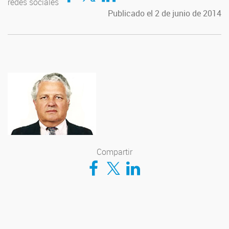
redes sociales
Publicado el 2 de junio de 2014
Compartir
Compartir en Facebook
Compartir en Twitter
Compartir en LinkedIn