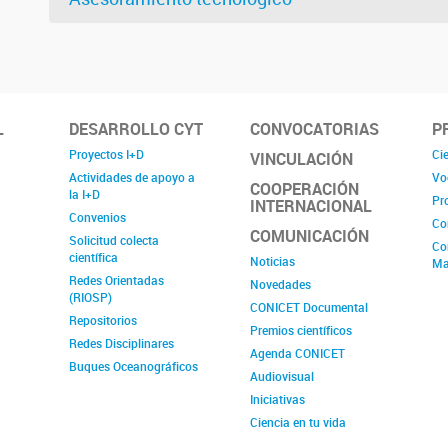
L
DESARROLLO CYT
CONVOCATORIAS
P
Proyectos I+D
Cie
VINCULACIÓN
Actividades de apoyo a
Vo
COOPERACIÓN
la I+D
Pr
INTERNACIONAL
Convenios
Co
COMUNICACIÓN
Solicitud colecta
Co
científica
Noticias
Ma
Redes Orientadas
Novedades
(RIOSP)
CONICET Documental
Repositorios
Premios científicos
Redes Disciplinares
Agenda CONICET
Buques Oceanográficos
Audiovisual
Iniciativas
Ciencia en tu vida