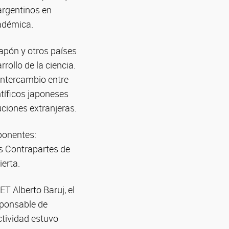
argentinos en
adémica.
Japón y otros países
ollo de la ciencia.
intercambio entre
tíficos japoneses
uciones extranjeras.
ponentes:
s Contrapartes de
erta.
T Alberto Baruj, el
sponsable de
ctividad estuvo