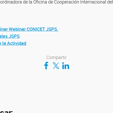
ordinadora de la Oficina de Cooperación Internacional de
:
binar Webinar CONICET JSPS.
ales JSPS
 la Actividad
Compartir
Compartir en Facebook
Compartir en Twitter
Compartir en LinkedIn
sar: