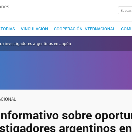
ones
TORIAS
VINCULACIÓN
COOPERACIÓN INTERNACIONAL
COMU
ra investigadores argentinos en Japón
ACIONAL
informativo sobre oport
estigadores argentinos e