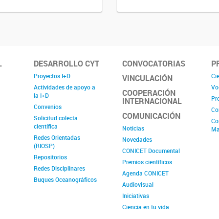
L
DESARROLLO CYT
CONVOCATORIAS
P
Proyectos I+D
Cie
VINCULACIÓN
Actividades de apoyo a
Vo
COOPERACIÓN
la I+D
Pr
INTERNACIONAL
Convenios
Co
COMUNICACIÓN
Solicitud colecta
Co
científica
Noticias
Ma
Redes Orientadas
Novedades
(RIOSP)
CONICET Documental
Repositorios
Premios científicos
Redes Disciplinares
Agenda CONICET
Buques Oceanográficos
Audiovisual
Iniciativas
Ciencia en tu vida