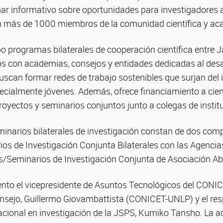
nar informativo sobre oportunidades para investigadores 
n más de 1000 miembros de la comunidad científica y ac
o programas bilaterales de cooperación científica entre 
s con academias, consejos y entidades dedicadas al desarr
scan formar redes de trabajo sostenibles que surjan del 
pecialmente jóvenes. Además, ofrece financiamiento a cien
royectos y seminarios conjuntos junto a colegas de instit
minarios bilaterales de investigación constan de dos com
os de Investigación Conjunta Bilaterales con las Agencia
s/Seminarios de Investigación Conjunta de Asociación Abi
ento el vicepresidente de Asuntos Tecnológicos del CONICE
onsejo, Guillermo Giovambattista (CONICET-UNLP) y el re
acional en investigación de la JSPS, Kumiko Tansho. La a