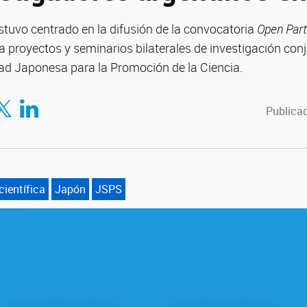
estuvo centrado en la difusión de la convocatoria
Open Part
a proyectos y seminarios bilaterales de investigación conj
d Japonesa para la Promoción de la Ciencia.
tir en Facebook
mpartir en Twitter
Compartir en LinkedIn
Publicad
científica
Japón
JSPS