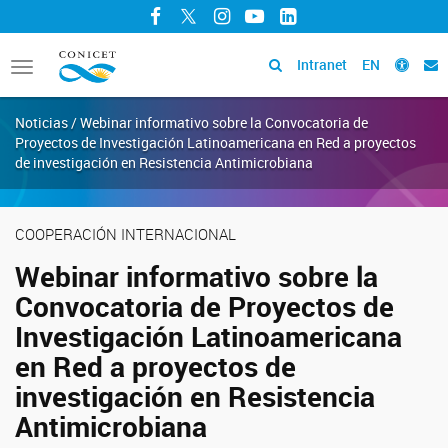
Facebook
Twitter
Instagram
YouTube
LinkedIn
Intranet
EN
Toggle
navigation
Noticias / Webinar informativo sobre la Convocatoria de
Proyectos de Investigación Latinoamericana en Red a proyectos
de investigación en Resistencia Antimicrobiana
COOPERACIÓN INTERNACIONAL
Webinar informativo sobre la
Convocatoria de Proyectos de
Investigación Latinoamericana
en Red a proyectos de
investigación en Resistencia
Antimicrobiana