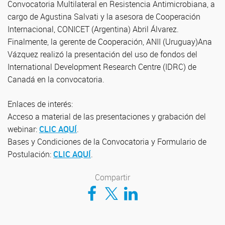
Convocatoria Multilateral en Resistencia Antimicrobiana, a
cargo de Agustina Salvati y la asesora de Cooperación
Internacional, CONICET (Argentina) Abril Álvarez.
Finalmente, la gerente de Cooperación, ANII (Uruguay)Ana
Vázquez realizó la presentación del uso de fondos del
International Development Research Centre (IDRC) de
Canadá en la convocatoria.
Enlaces de interés:
Acceso a material de las presentaciones y grabación del
webinar:
CLIC AQUÍ
.
Bases y Condiciones de la Convocatoria y Formulario de
Postulación:
CLIC AQUÍ
.
Compartir
Compartir en Facebook
Compartir en Twitter
Compartir en LinkedIn