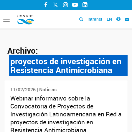
Facebook
Twitter
Instagram
YouTube
LinkedIn
Intranet
EN
Toggle
navigation
Archivo:
proyectos de investigación en
Resistencia Antimicrobiana
11/02/2026 | Noticias
Webinar informativo sobre la
Convocatoria de Proyectos de
Investigación Latinoamericana en Red a
proyectos de investigación en
Resistencia Antimicrobiana