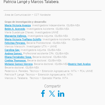
Patricia Langé y Marcos Talabera.
Área de Comunicación – CCT Nordeste
Grupo de investigación y desarrollo:
María Victoria Avanza
. Investigadora Independiente. IQUIBA-NEA
Belén A. Acevedo
. Investigadora Asistente. IQUIBA-NEA
María Guadalupe Chaves. Investigadora UNNE
Margarita Vallejos.
Investigadora Adjunta. IQUIBA-NEA
María Victoria Traffano-Schiffo
. Investigadora Asistente. IQUIBA-NEA
Felicitas Peyrano.
Becaria Postdoctoral. IQUIBA-NEA
Marcos Maiocchi. Investigador UTN – UNNE
Carolina Gay.
Investigadora Adjunta. IQUIBA-NEA
Andrea Gomez.
Profesional asistente CPA. IQUIBA-NEA
Eliana Fernández Sosa.
Becaria doctoral. IQUIBA-NEA
Cinthia Thompson.
Becaria doctoral. IQUIBA-NEA
Melanie Gomez Herrera
. Becaria doctoral. IQUIBA-NEA
Beatriz Itatí Avalos
.
Becaria doctoral. IQUIBA-NEA
Federico A. Paredes. Técnico – Extensión Agropecuaria. INTA – FCA, UNNE
Patricia P. Langé. Técnico – Extensión Agropecuaria. INTA
Marcos A. Talabera. Técnico – Operador Planta. INTA
Compartir
Compartir en Facebook
Compartir en Twitter
Compartir en LinkedIn