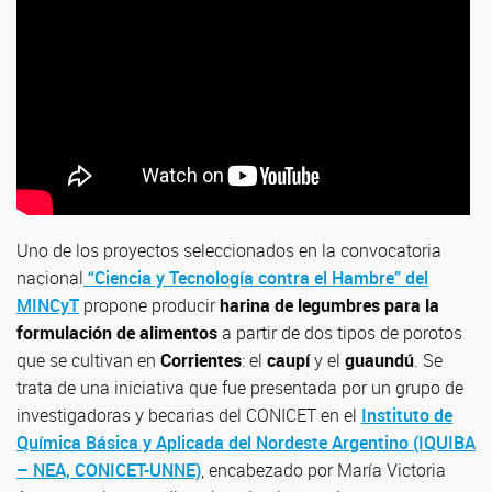
Uno de los proyectos seleccionados en la convocatoria
nacional
“Ciencia y Tecnología contra el Hambre” del
MINCyT
propone producir
harina de legumbres para la
formulación de alimentos
a partir de dos tipos de porotos
que se cultivan en
Corrientes
: el
caupí
y el
guaundú
. Se
trata de una iniciativa que fue presentada por un grupo de
investigadoras y becarias del CONICET en el
Instituto de
Química Básica y Aplicada del Nordeste Argentino (IQUIBA
– NEA, CONICET-UNNE)
, encabezado por María Victoria