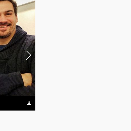
Biorreactor de IPATEC con cultivo de la levadura Phaf