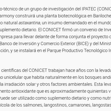
co-técnico de un grupo de investigación del IPATEC (CONI
mony construirá una planta biotecnológica en Bariloche 
to natural
astaxantina
, un insumo demandado en el mundo 
uplemento dietario. El CONICET firmó un convenio de Inve
mpresa para llevar delante de forma conjunta el proyecto 
Banco de Inversión y Comercio Exterior (BICE) y del Minist
ción, y se instalará en el Parque Productivo Tecnológico I
as científicas del CONICET trabajan hace años con la levad
go unicelular que habita naturalmente en los bosques an
la irradiación solar y otros factores ambientales. Esta le
gmento antioxidante que es aproximadamente quinientas 
Puede ser utilizado como suplemento dietario y como nutr
uícola de los salmones, langostinos, camarones, langosta