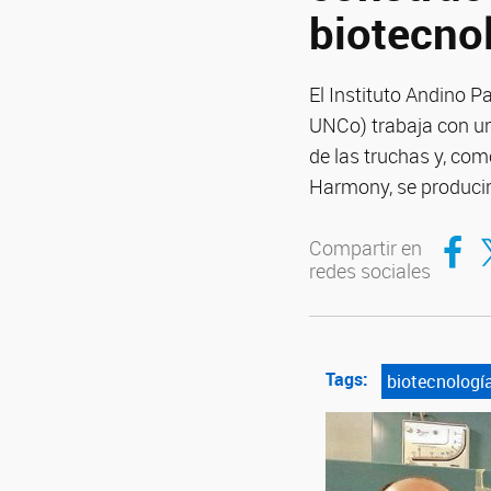
biotecno
El Instituto Andino 
UNCo) trabaja con un
de las truchas y, com
Harmony, se produci
Compar
Co
Compartir en
redes sociales
Tags:
biotecnologí