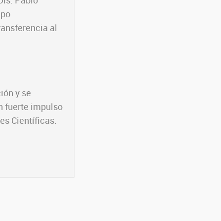
Dis. Pablo
ipo
ransferencia al
ión y se
n fuerte impulso
es Científicas.