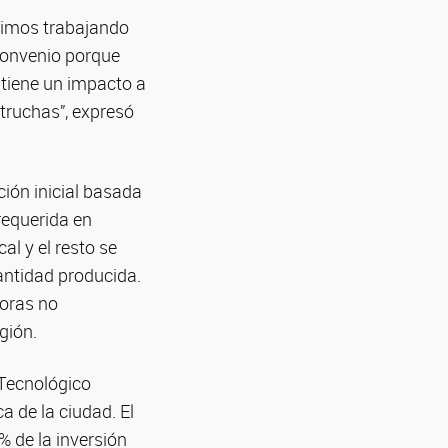
nimos trabajando
convenio porque
 tiene un impacto a
 truchas”, expresó
ción inicial basada
 requerida en
al y el resto se
cantidad producida.
toras no
gión.
 Tecnológico
a de la ciudad. El
% de la inversión