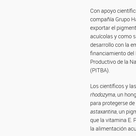
Con apoyo científi
compañía Grupo Har
exportar el pigmen
acuícolas y como s
desarrollo con la e
financiamiento del 
Productivo de la Na
(PITBA).
Los científicos y l
rhodozyma
, un hon
para protegerse de 
astaxantina
, un pi
que la vitamina E. 
la alimentación ac