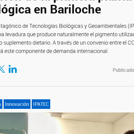
lógica en Bariloche
Patagónico de Tecnologías Biológicas y Geoambientales (
a levadura que produce naturalmente el pigmento utiliza
o suplemento dietario. A través de un convenio entre el 
rá este componente de demanda internacional.
tir en Facebook
mpartir en Twitter
Compartir en LinkedIn
Publicado
a
Innovación
IPATEC