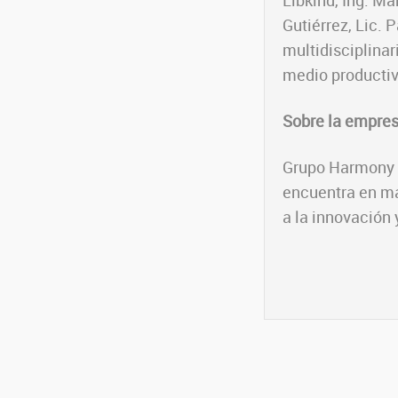
Libkind, Ing. Ma
Gutiérrez, Lic. 
multidisciplinar
medio productiv
Sobre la empres
Grupo Harmony se
encuentra en má
a la innovación 