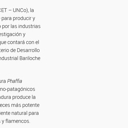
CET – UNCo), la
para producir y
por las industrias
stigación y
que contará con el
erio de Desarrollo
ndustrial Bariloche
ura
Phaffia
dino-patagónicos
vadura produce la
veces más potente
iente natural para
s y flamencos.