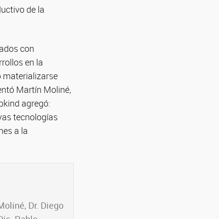
ductivo de la
nados con
rollos en la
 materializarse
entó Martín Moliné,
ibkind agregó:
vas tecnologías
nes a la
Moliné, Dr. Diego