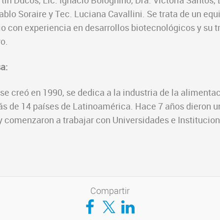
rtin Ducos, Lic. Ignacio Bolognino, Dra. Victoria Santos, 
Pablo Soraire y Tec. Luciana Cavallini. Se trata de un equ
io con experiencia en desarrollos biotecnológicos y su t
o.
a:
 creó en 1990, se dedica a la industria de la alimentac
s de 14 países de Latinoamérica. Hace 7 años dieron u
y comenzaron a trabajar con Universidades e Institucion
Compartir
Compartir en Facebook
Compartir en Twitter
Compartir en LinkedIn