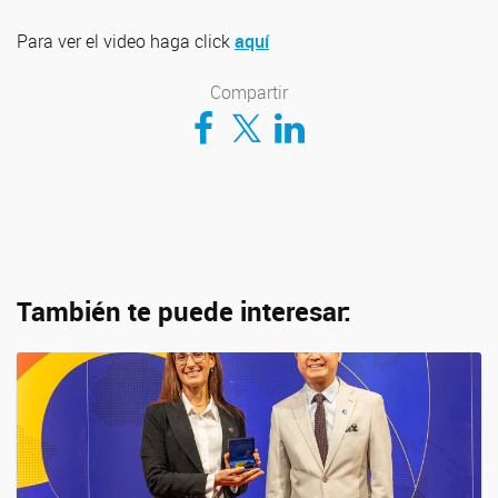
Para ver el video haga click
aquí
Compartir
Compartir en Facebook
Compartir en Twitter
Compartir en LinkedIn
También te puede interesar: