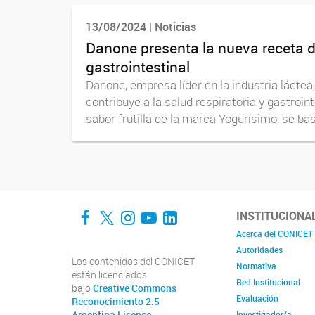
13/08/2024 | Noticias
Danone presenta la nueva receta d
gastrointestinal
Danone, empresa líder en la industria lácte
contribuye a la salud respiratoria y gastroin
sabor frutilla de la marca Yogurísimo, se bas
Facebook
Twitter
Instagram
YouTube
LinkedIn
INSTITUCIONA
Acerca del CONICET
Autoridades
Los contenidos del CONICET
Normativa
están licenciados
Red Institucional
bajo
Creative Commons
Evaluación
Reconocimiento 2.5
Argentina License
Investigador/a