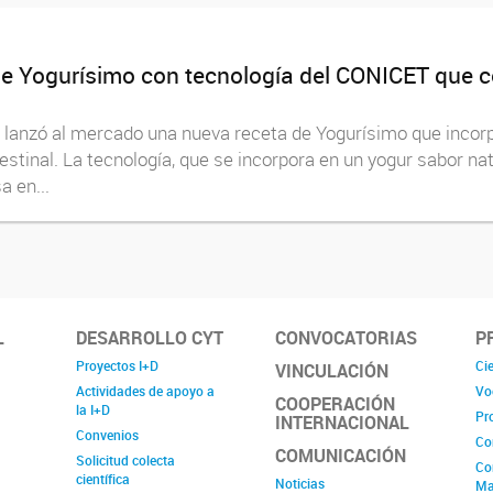
e Yogurísimo con tecnología del CONICET que con
a, lanzó al mercado una nueva receta de Yogurísimo que inco
testinal. La tecnología, que se incorpora en un yogur sabor n
a en...
L
DESARROLLO CYT
CONVOCATORIAS
P
Proyectos I+D
Cie
VINCULACIÓN
Actividades de apoyo a
Vo
COOPERACIÓN
la I+D
Pr
INTERNACIONAL
Convenios
Co
COMUNICACIÓN
Solicitud colecta
Co
científica
Noticias
Ma