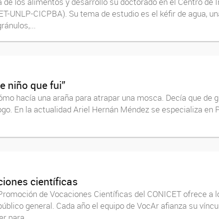
 de los alimentos y desarrolló su doctorado en el Centro de I
T-UNLP-CICPBA). Su tema de estudio es el kéfir de agua, un
ránulos,...
e niño que fui”
ómo hacía una araña para atrapar una mosca. Decía que de gra
ogo. En la actualidad Ariel Hernán Méndez se especializa en P
iones científicas
Promoción de Vocaciones Científicas del CONICET ofrece a lo
 público general. Cada año el equipo de VocAr afianza su vín
r para...