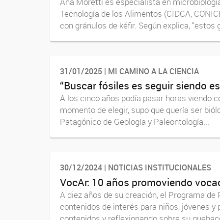
Ana Moretti es especialista en microbiología
Tecnología de los Alimentos (CIDCA, CONICE
con gránulos de kéfir. Según explica, “estos g
31/01/2025 | MI CAMINO A LA CIENCIA
“Buscar fósiles es seguir siendo es
A los cinco años podía pasar horas viendo c
momento de elegir, supo que quería ser biól
Patagónico de Geología y Paleontología...
30/12/2024 | NOTICIAS INSTITUCIONALES
VocAr: 10 años promoviendo vocac
A diez años de su creación, el Programa de 
contenidos de interés para niños, jóvenes y
contenidos y reflexionando sobre su quehace