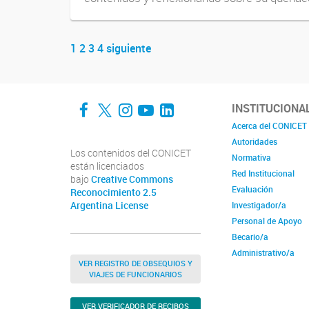
1
2
3
4
siguiente
Navegador de artículos
Facebook
Twitter
Instagram
YouTube
LinkedIn
INSTITUCIONA
Acerca del CONICET
Autoridades
Los contenidos del CONICET
Normativa
están licenciados
Red Institucional
bajo
Creative Commons
Evaluación
Reconocimiento 2.5
Argentina License
Investigador/a
Personal de Apoyo
Becario/a
Administrativo/a
VER REGISTRO DE OBSEQUIOS Y
VIAJES DE FUNCIONARIOS
VER VERIFICADOR DE RECIBOS