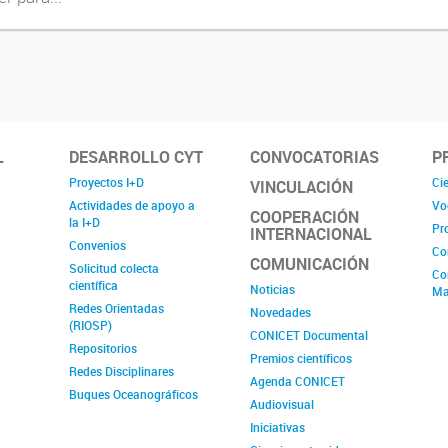
L
DESARROLLO CYT
CONVOCATORIAS
P
Proyectos I+D
Cie
VINCULACIÓN
Actividades de apoyo a
Vo
COOPERACIÓN
la I+D
Pr
INTERNACIONAL
Convenios
Co
COMUNICACIÓN
Solicitud colecta
Co
científica
Noticias
Ma
Redes Orientadas
Novedades
(RIOSP)
CONICET Documental
Repositorios
Premios científicos
Redes Disciplinares
Agenda CONICET
Buques Oceanográficos
Audiovisual
Iniciativas