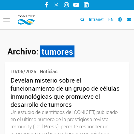
Facebook
Twitter
Instagram
YouTube
LinkedIn
Intranet
EN
Toggle
navigation
Archivo:
tumores
10/06/2025 | Noticias
Develan misterio sobre el
funcionamiento de un grupo de células
inmunológicas que promueve el
desarrollo de tumores
Un estudio de científicos del CONICET, publicado
en el último número de la prestigiosa revista
Immunity (Cell Press), permite responder un
interrogante que hasta ahora era un misterio: