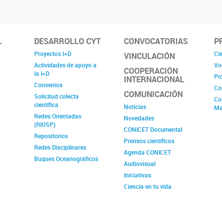
L
DESARROLLO CYT
CONVOCATORIAS
P
Proyectos I+D
Cie
VINCULACIÓN
Actividades de apoyo a
Vo
COOPERACIÓN
la I+D
Pr
INTERNACIONAL
Convenios
Co
COMUNICACIÓN
Solicitud colecta
Co
científica
Noticias
Ma
Redes Orientadas
Novedades
(RIOSP)
CONICET Documental
Repositorios
Premios científicos
Redes Disciplinares
Agenda CONICET
Buques Oceanográficos
Audiovisual
Iniciativas
Ciencia en tu vida