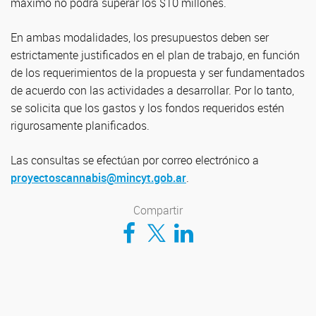
máximo no podrá superar los $10 millones.
En ambas modalidades, los presupuestos deben ser
estrictamente justificados en el plan de trabajo, en función
de los requerimientos de la propuesta y ser fundamentados
de acuerdo con las actividades a desarrollar. Por lo tanto,
se solicita que los gastos y los fondos requeridos estén
rigurosamente planificados.
Las consultas se efectúan por correo electrónico a
proyectoscannabis@mincyt.gob.ar
.
Compartir
Compartir en Facebook
Compartir en Twitter
Compartir en LinkedIn