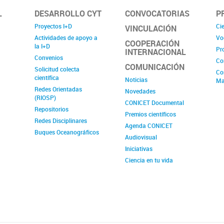
L
DESARROLLO CYT
CONVOCATORIAS
P
Proyectos I+D
Cie
VINCULACIÓN
Actividades de apoyo a
Vo
COOPERACIÓN
la I+D
Pr
INTERNACIONAL
Convenios
Co
COMUNICACIÓN
Solicitud colecta
Co
científica
Noticias
Ma
Redes Orientadas
Novedades
(RIOSP)
CONICET Documental
Repositorios
Premios científicos
Redes Disciplinares
Agenda CONICET
Buques Oceanográficos
Audiovisual
Iniciativas
Ciencia en tu vida