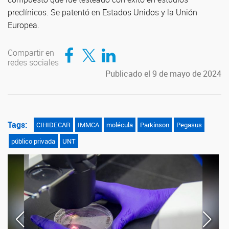
preclínicos. Se patentó en Estados Unidos y la Unión
Europea.
Compartir en Facebook
Compartir en Twitter
Compartir en LinkedIn
Compartir en
redes sociales
Publicado el 9 de mayo de 2024
Tags:
CIHIDECAR
IMMCA
molécula
Parkinson
Pegasus
público privada
UNT