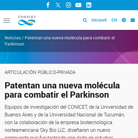
Facebook
Twitter
Instagram
YouTube
LinkedIn
Intranet
EN
Toggle
navigation
Noticias / Patentan una nueva molécula para combatir el
Parkinson
ARTICULACIÓN PÚBLICO-PRIVADA
Patentan una nueva molécula
para combatir el Parkinson
Equipos de investigación del CONICET, de la Universidad de
Buenos Aires y de la Universidad Nacional de Tucumán,
con la colaboración de la empresa biotecnológica
norteamericana Sky Bio LLC, diseñaron un nuevo
compuesto que fue testeado con éxito en estudios