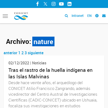
Facebook
Twitter
Instagram
YouTube
LinkedIn
Intranet
EN
Toggle
navigation
Archivo:
nature
anterior
1
2
3
siguiente
Navegador de artículos
02/12/2022 | Noticias
Tras el rastro de la huella indígena en
las Islas Malvinas
Desde hace veinte años, el arqueólogo del
CONICET Atilio Francisco Zangrando, además
vicedirector del Centro Austral de Investigaciones
Científicas (CADIC-CONICET) ubicado en Ushuaia,
focaliza sus investigaciones en estudios