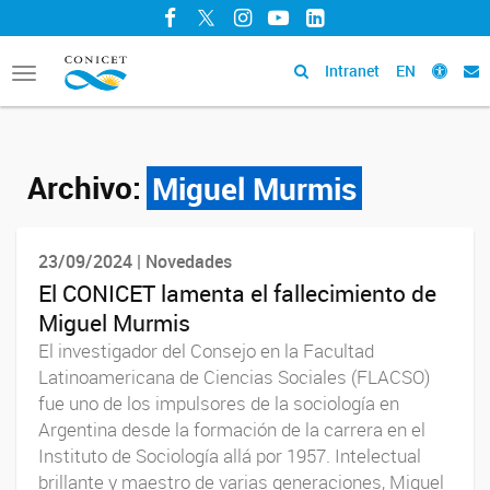
Facebook
Twitter
Instagram
YouTube
LinkedIn
Intranet
EN
Toggle
navigation
Archivo:
Miguel Murmis
23/09/2024 | Novedades
El CONICET lamenta el fallecimiento de
Miguel Murmis
El investigador del Consejo en la Facultad
Latinoamericana de Ciencias Sociales (FLACSO)
fue uno de los impulsores de la sociología en
Argentina desde la formación de la carrera en el
Instituto de Sociología allá por 1957. Intelectual
brillante y maestro de varias generaciones, Miguel