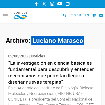
Facebook
Twitter
Instagram
YouTube
LinkedIn
Intranet
EN
Toggle
navigation
Archivo:
Luciano Marasco
09/06/2022 | Noticias
“La investigación en ciencia básica es
fundamental para descubrir y entender
mecanismos que permitan llegar a
diseñar nuevas terapias”
En el Auditorio del Instituto de Fisiología, Biología
Molecular y Neurociencias (IFIBYNE, UBA-
CONICET), la presidenta del Consejo Nacional de
Investigaciones Científicas y Técnicas (CONICET),