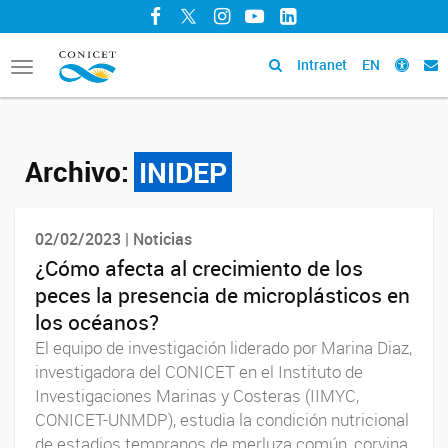
Facebook
Twitter
Instagram
YouTube
LinkedIn
Intranet
EN
Toggle
navigation
Archivo:
INIDEP
02/02/2023 | Noticias
¿Cómo afecta al crecimiento de los
peces la presencia de microplásticos en
los océanos?
El equipo de investigación liderado por Marina Diaz,
investigadora del CONICET en el Instituto de
Investigaciones Marinas y Costeras (IIMYC,
CONICET-UNMDP), estudia la condición nutricional
de estadios tempranos de merluza común, corvina