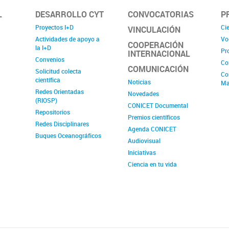
L
DESARROLLO CYT
CONVOCATORIAS
P
Proyectos I+D
Cie
VINCULACIÓN
Actividades de apoyo a
Vo
COOPERACIÓN
la I+D
Pr
INTERNACIONAL
Convenios
Co
COMUNICACIÓN
Solicitud colecta
Co
científica
Noticias
Ma
Redes Orientadas
Novedades
(RIOSP)
CONICET Documental
Repositorios
Premios científicos
Redes Disciplinares
Agenda CONICET
Buques Oceanográficos
Audiovisual
Iniciativas
Ciencia en tu vida