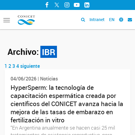
Facebook
Twitter
Instagram
YouTube
LinkedIn
Intranet
EN
Toggle
navigation
Archivo:
IBR
1
2
3
4
siguiente
Navegador de artículos
04/06/2026 | Noticias
HyperSperm: la tecnología de
capacitación espermática creada por
científicos del CONICET avanza hacia la
mejora de las tasas de embarazo en
fertilización in vitro
“En Argentina anualmente se hacen casi 25 mil