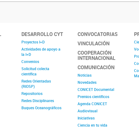
L
DESARROLLO CYT
CONVOCATORIAS
P
Proyectos I+D
Cie
VINCULACIÓN
Actividades de apoyo a
Vo
COOPERACIÓN
la I+D
Pr
INTERNACIONAL
Convenios
Co
COMUNICACIÓN
Solicitud colecta
Co
científica
Noticias
Ma
Redes Orientadas
Novedades
(RIOSP)
CONICET Documental
Repositorios
Premios científicos
Redes Disciplinares
Agenda CONICET
Buques Oceanográficos
Audiovisual
Iniciativas
Ciencia en tu vida