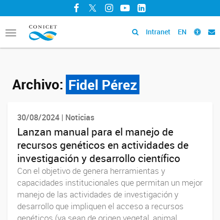
Facebook
Twitter
Instagram
YouTube
LinkedIn
Intranet
EN
Toggle
navigation
Archivo:
Fidel Pérez
30/08/2024 | Noticias
Lanzan manual para el manejo de
recursos genéticos en actividades de
investigación y desarrollo científico
Con el objetivo de genera herramientas y
capacidades institucionales que permitan un mejor
manejo de las actividades de investigación y
desarrollo que impliquen el acceso a recursos
genéticos (ya sean de origen vegetal, animal,