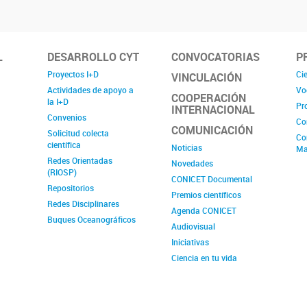
L
DESARROLLO CYT
CONVOCATORIAS
P
Proyectos I+D
Cie
VINCULACIÓN
Actividades de apoyo a
Vo
COOPERACIÓN
la I+D
Pr
INTERNACIONAL
Convenios
Co
COMUNICACIÓN
Solicitud colecta
Co
científica
Noticias
Ma
Redes Orientadas
Novedades
(RIOSP)
CONICET Documental
Repositorios
Premios científicos
Redes Disciplinares
Agenda CONICET
Buques Oceanográficos
Audiovisual
Iniciativas
Ciencia en tu vida