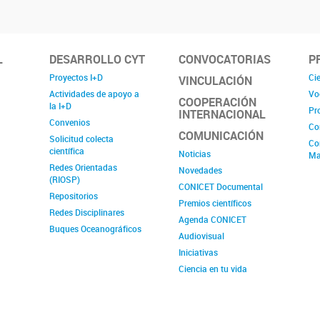
L
DESARROLLO CYT
CONVOCATORIAS
P
Proyectos I+D
Cie
VINCULACIÓN
Actividades de apoyo a
Vo
COOPERACIÓN
la I+D
Pr
INTERNACIONAL
Convenios
Co
COMUNICACIÓN
Solicitud colecta
Co
científica
Noticias
Ma
Redes Orientadas
Novedades
(RIOSP)
CONICET Documental
Repositorios
Premios científicos
Redes Disciplinares
Agenda CONICET
Buques Oceanográficos
Audiovisual
Iniciativas
Ciencia en tu vida