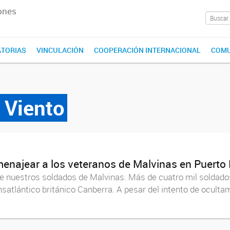
ones
TORIAS
VINCULACIÓN
COOPERACIÓN INTERNACIONAL
COMU
l Viento
omenajear a los veteranos de Malvinas en Puert
de nuestros soldados de Malvinas. Más de cuatro mil soldados
satlántico británico Canberra. A pesar del intento de ocultam