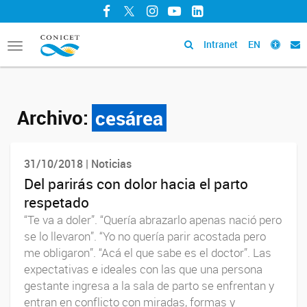
Facebook
Twitter
Instagram
YouTube
LinkedIn
Intranet
EN
Toggle
navigation
Archivo:
cesárea
31/10/2018 | Noticias
Del parirás con dolor hacia el parto
respetado
“Te va a doler”. “Quería abrazarlo apenas nació pero
se lo llevaron”. “Yo no quería parir acostada pero
me obligaron”. “Acá el que sabe es el doctor”. Las
expectativas e ideales con las que una persona
gestante ingresa a la sala de parto se enfrentan y
entran en conflicto con miradas, formas y